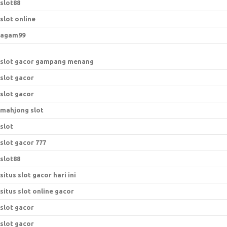
slot88
slot online
agam99
slot gacor gampang menang
slot gacor
slot gacor
mahjong slot
slot
slot gacor 777
slot88
situs slot gacor hari ini
situs slot online gacor
slot gacor
slot gacor