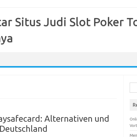
ar Situs Judi Slot Poker T
aya
S
e
a
R
r
c
aysafecard: Alternativen und
Onl
h
Vort
n Deutschland
f
Men