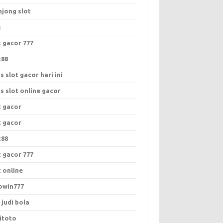
jong slot
t
t gacor 777
t88
us slot gacor hari ini
us slot online gacor
t gacor
t gacor
t88
t gacor 777
t online
owin777
k judi bola
itoto