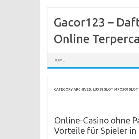
Skip
to
content
Gacor123 – Daft
Online Terperc
HOME
CATEGORY ARCHIVES:
LUX88 SLOT MPO500 SLOT
Online-Casino ohne P
Vorteile für Spieler i