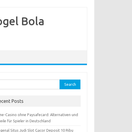
ogel Bola
ecent Posts
ine-Casino ohne Paysafecard: Alternativen und
eile für Spieler in Deutschland
genal Situs Judi Slot Gacor Deposit 10 Ribu