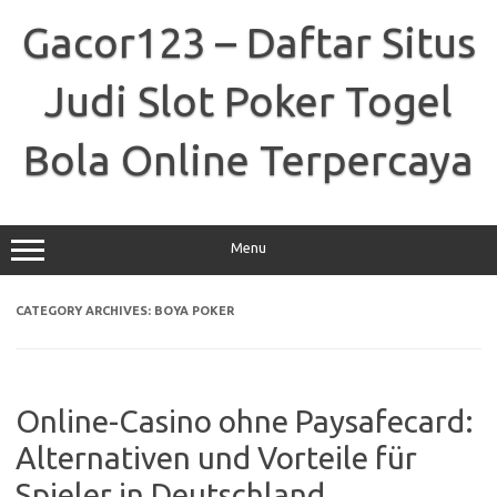
Skip
to
Gacor123 – Daftar Situs
content
Judi Slot Poker Togel
Bola Online Terpercaya
Menu
CATEGORY ARCHIVES:
BOYA POKER
Online-Casino ohne Paysafecard:
Alternativen und Vorteile für
Spieler in Deutschland