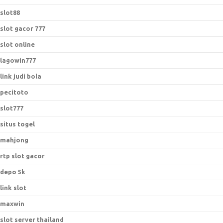
slot88
slot gacor 777
slot online
lagowin777
link judi bola
pecitoto
slot777
situs togel
mahjong
rtp slot gacor
depo 5k
link slot
maxwin
slot server thailand