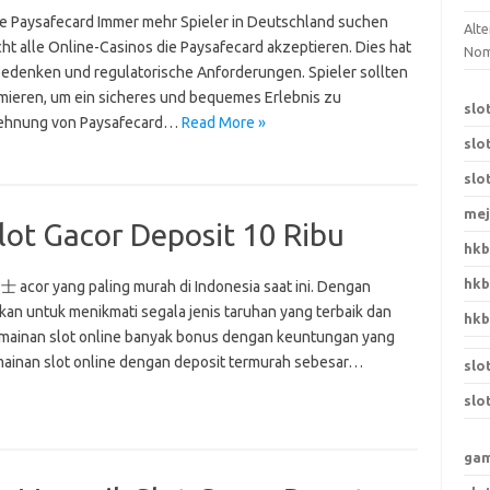
o
e Paysafecard Immer mehr Spieler in Deutschland suchen
r
Alt
t alle Online-Casinos die Paysafecard akzeptieren. Dies hat
Nom
:
bedenken und regulatorische Anforderungen. Spieler sollten
rmieren, um ein sicheres und bequemes Erlebnis zu
slo
blehnung von Paysafecard…
Read More »
slo
slo
mej
lot Gacor Deposit 10 Ribu
hk
hk
 acor yang paling murah di Indonesia saat ini. Dengan
kan untuk menikmati segala jenis taruhan yang terbaik dan
hk
ainan slot online banyak bonus dengan keuntungan yang
ermainan slot online dengan deposit termurah sebesar…
slo
slo
gam