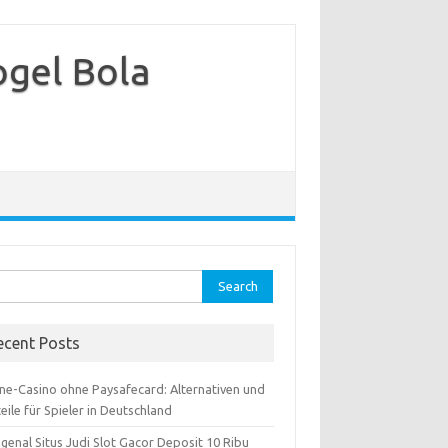
ogel Bola
ecent Posts
ine-Casino ohne Paysafecard: Alternativen und
eile für Spieler in Deutschland
genal Situs Judi Slot Gacor Deposit 10 Ribu