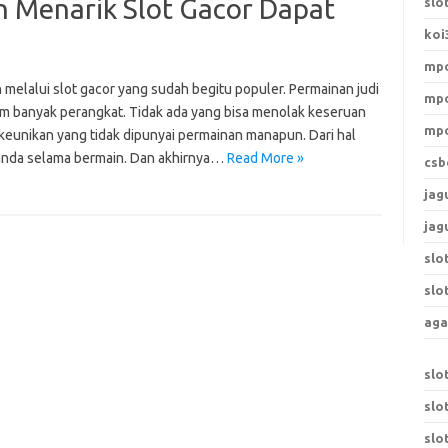
n Menarik Slot Gacor Dapat
slo
koi
mp
 melalui slot gacor yang sudah begitu populer. Permainan judi
mp
m banyak perangkat. Tidak ada yang bisa menolak keseruan
mpo
k keunikan yang tidak dipunyai permainan manapun. Dari hal
anda selama bermain. Dan akhirnya…
Read More »
cs
jag
jag
slo
slo
ag
slo
slo
slo