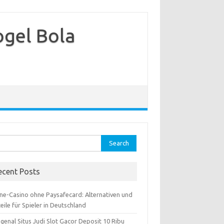
ogel Bola
ecent Posts
ine-Casino ohne Paysafecard: Alternativen und
eile für Spieler in Deutschland
genal Situs Judi Slot Gacor Deposit 10 Ribu