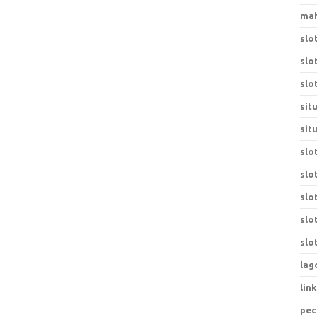
mah
slo
slo
slo
sit
sit
slo
slo
slo
slo
slo
lag
lin
pec