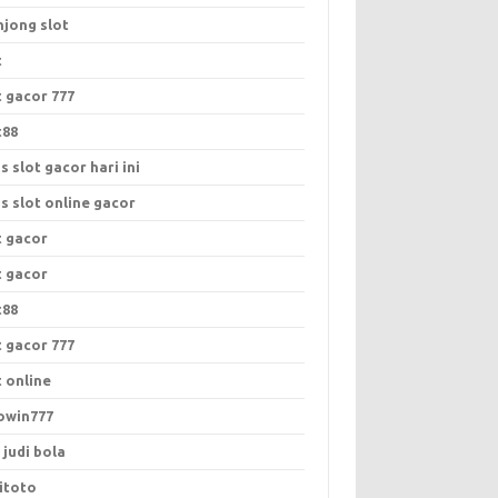
jong slot
t
t gacor 777
t88
us slot gacor hari ini
us slot online gacor
t gacor
t gacor
t88
t gacor 777
t online
owin777
k judi bola
itoto