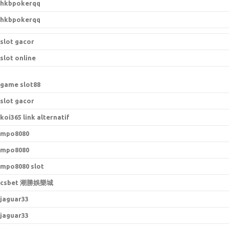
hkbpokerqq
hkbpokerqq
slot gacor
slot online
game slot88
slot gacor
koi365 link alternatif
mpo8080
mpo8080
mpo8080 slot
csbet 潮勝娛樂城
jaguar33
jaguar33