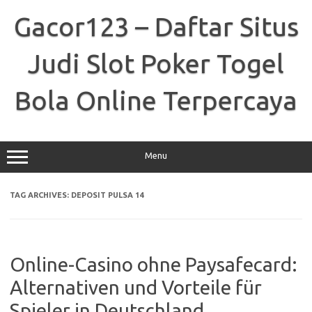
Skip
to
Gacor123 – Daftar Situs
content
Judi Slot Poker Togel
Bola Online Terpercaya
Menu
TAG ARCHIVES:
DEPOSIT PULSA 14
Online-Casino ohne Paysafecard:
Alternativen und Vorteile für
Spieler in Deutschland