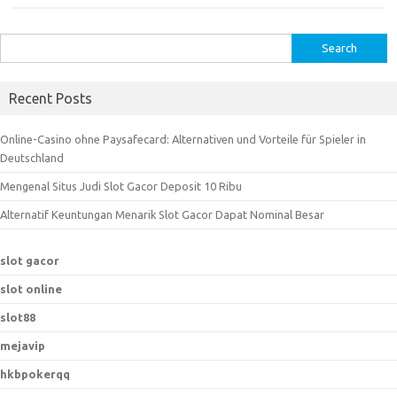
S
e
a
Recent Posts
r
c
Online-Casino ohne Paysafecard: Alternativen und Vorteile für Spieler in
h
Deutschland
f
Mengenal Situs Judi Slot Gacor Deposit 10 Ribu
o
r
Alternatif Keuntungan Menarik Slot Gacor Dapat Nominal Besar
:
slot gacor
slot online
slot88
mejavip
hkbpokerqq