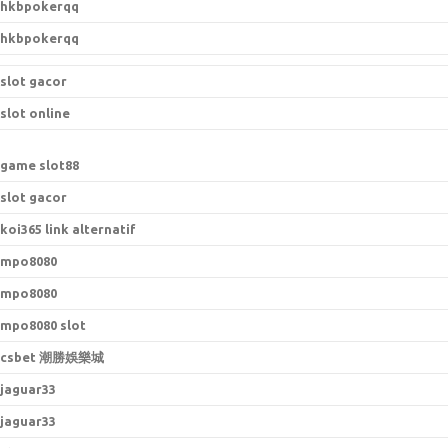
hkbpokerqq
hkbpokerqq
slot gacor
slot online
game slot88
slot gacor
koi365 link alternatif
mpo8080
mpo8080
mpo8080 slot
csbet 潮勝娛樂城
jaguar33
jaguar33