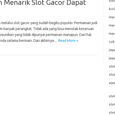
n Menarik Slot Gacor Dapat
slo
koi
mp
 melalui slot gacor yang sudah begitu populer. Permainan judi
mp
m banyak perangkat. Tidak ada yang bisa menolak keseruan
mpo
k keunikan yang tidak dipunyai permainan manapun. Dari hal
anda selama bermain. Dan akhirnya…
Read More »
cs
jag
jag
slo
slo
ag
slo
slo
slo