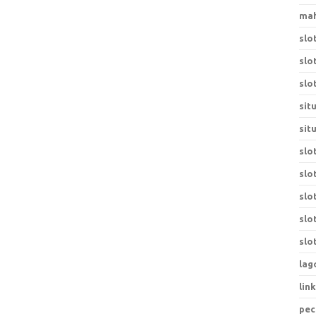
mah
slo
slo
slo
sit
sit
slo
slo
slo
slo
slo
lag
lin
pec