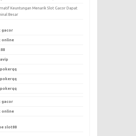
ernatif Keuntungan Menarik Slot Gacor Dapat
inal Besar
t gacor
t online
t88
avip
bpokerqq
bpokerqq
bpokerqq
t gacor
t online
e slot88