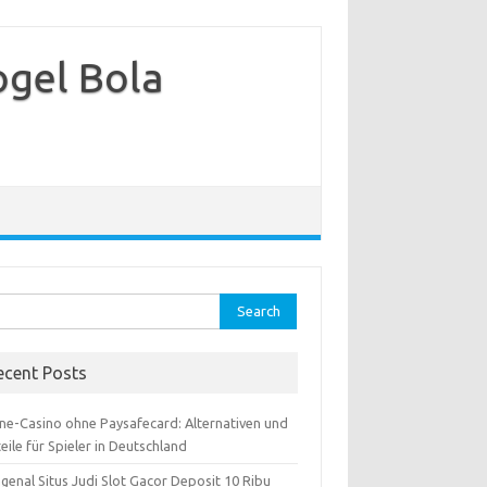
ogel Bola
ecent Posts
ine-Casino ohne Paysafecard: Alternativen und
eile für Spieler in Deutschland
genal Situs Judi Slot Gacor Deposit 10 Ribu