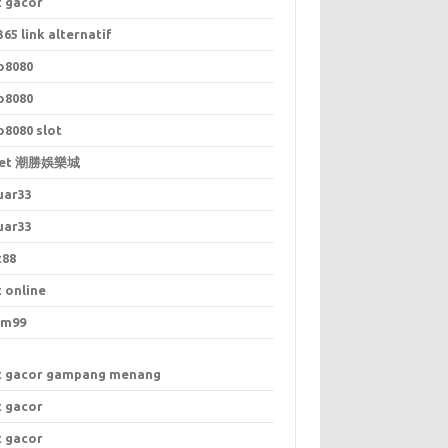
t gacor
365 link alternatif
o8080
o8080
8080 slot
bet 潮勝娛樂城
uar33
uar33
t88
t online
am99
t gacor gampang menang
t gacor
t gacor