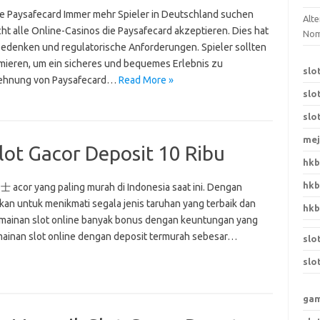
o
e Paysafecard Immer mehr Spieler in Deutschland suchen
r
Alt
t alle Online-Casinos die Paysafecard akzeptieren. Dies hat
Nom
:
bedenken und regulatorische Anforderungen. Spieler sollten
rmieren, um ein sicheres und bequemes Erlebnis zu
slo
blehnung von Paysafecard…
Read More »
slo
slo
mej
lot Gacor Deposit 10 Ribu
hk
hk
 acor yang paling murah di Indonesia saat ini. Dengan
kan untuk menikmati segala jenis taruhan yang terbaik dan
hk
ainan slot online banyak bonus dengan keuntungan yang
ermainan slot online dengan deposit termurah sebesar…
slo
slo
gam