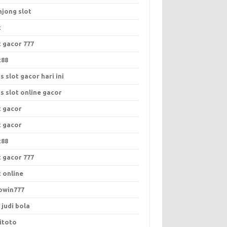
jong slot
t
t gacor 777
t88
us slot gacor hari ini
us slot online gacor
t gacor
t gacor
t88
t gacor 777
t online
owin777
k judi bola
itoto