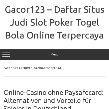
Skip
to
Gacor123 – Daftar Situs
content
Judi Slot Poker Togel
Bola Online Terpercaya
Menu
CATEGORY ARCHIVES:
BANDAR TOGEL 144
Online-Casino ohne Paysafecard:
Alternativen und Vorteile für
Spieler in Deutschland