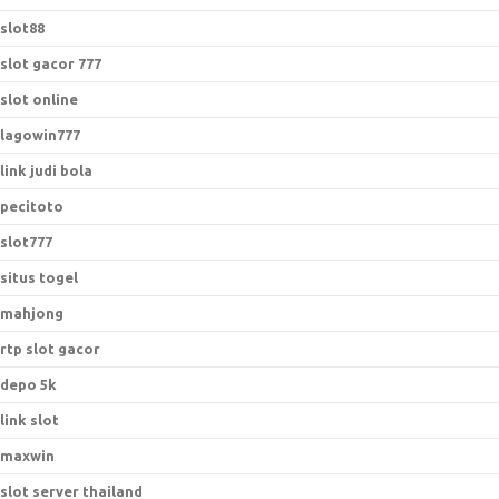
slot88
slot gacor 777
slot online
lagowin777
link judi bola
pecitoto
slot777
situs togel
mahjong
rtp slot gacor
depo 5k
link slot
maxwin
slot server thailand