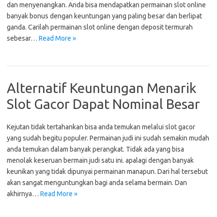
dan menyenangkan. Anda bisa mendapatkan permainan slot online
banyak bonus dengan keuntungan yang paling besar dan berlipat
ganda. Carilah permainan slot online dengan deposit termurah
sebesar…
Read More »
Alternatif Keuntungan Menarik
Slot Gacor Dapat Nominal Besar
Kejutan tidak tertahankan bisa anda temukan melalui slot gacor
yang sudah begitu populer. Permainan judi ini sudah semakin mudah
anda temukan dalam banyak perangkat. Tidak ada yang bisa
menolak keseruan bermain judi satu ini. apalagi dengan banyak
keunikan yang tidak dipunyai permainan manapun. Dari hal tersebut
akan sangat menguntungkan bagi anda selama bermain. Dan
akhirnya…
Read More »