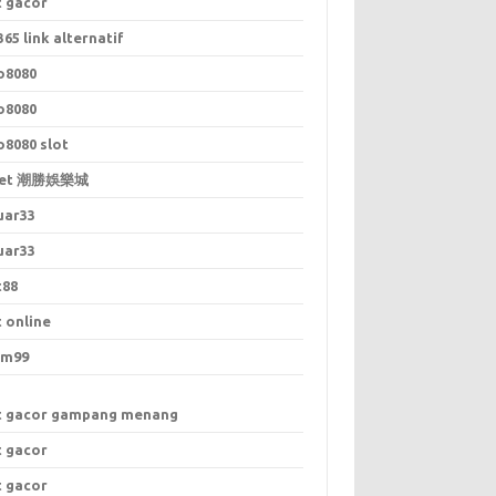
t gacor
365 link alternatif
o8080
o8080
8080 slot
bet 潮勝娛樂城
uar33
uar33
t88
t online
am99
t gacor gampang menang
t gacor
t gacor