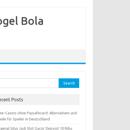
ogel Bola
ecent Posts
ine-Casino ohne Paysafecard: Alternativen und
eile für Spieler in Deutschland
genal Situs Judi Slot Gacor Deposit 10 Ribu