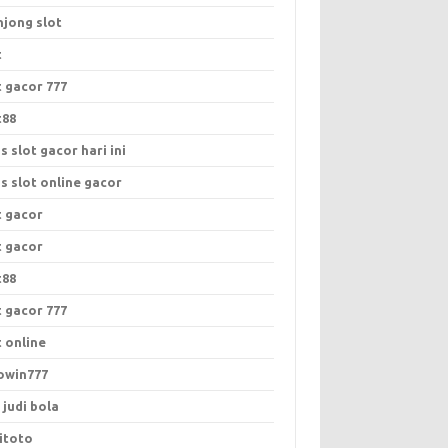
jong slot
t
t gacor 777
t88
us slot gacor hari ini
us slot online gacor
t gacor
t gacor
t88
t gacor 777
t online
owin777
k judi bola
itoto