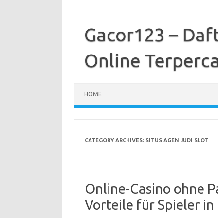
Skip
to
content
Gacor123 – Daft
Online Terperc
HOME
CATEGORY ARCHIVES:
SITUS AGEN JUDI SLOT
Online-Casino ohne P
Vorteile für Spieler i