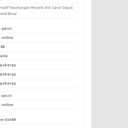
ernatif Keuntungan Menarik Slot Gacor Dapat
inal Besar
t gacor
t online
t88
avip
bpokerqq
bpokerqq
bpokerqq
t gacor
t online
e slot88