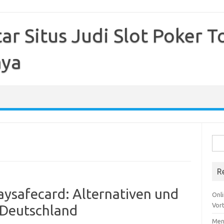
ar Situs Judi Slot Poker T
aya
S
e
a
R
r
c
aysafecard: Alternativen und
Onl
h
Vort
n Deutschland
f
Men