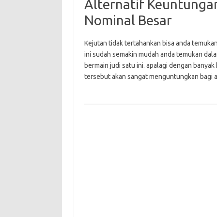
Alternatif Keuntunga
Nominal Besar
Kejutan tidak tertahankan bisa anda temukan
ini sudah semakin mudah anda temukan dala
bermain judi satu ini. apalagi dengan banya
tersebut akan sangat menguntungkan bagi 