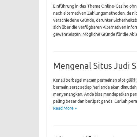
Einführung in das Thema Online-Casino ohn
nach alternativen Zahlungsmethoden, da nich
verschiedene Gründe, darunter Sicherheits
sich über die verfügbaren Alternativen info
gewährleisten. Mögliche Gründe für die A
Mengenal Situs Judi S
Kenali berbagai macam permainan slot g 犀利士
bermain serat setiap hari anda akan dimudah
menyenangkan. Anda bisa mendapatkan perm
paling besar dan berlipat ganda. Carilah p
Read More »