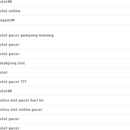
slot88
slot online
agam99
slot gacor gampang menang
slot gacor
slot gacor
mahjong slot
slot
slot gacor 777
slot88
situs slot gacor hari ini
situs slot online gacor
slot gacor
slot gacor