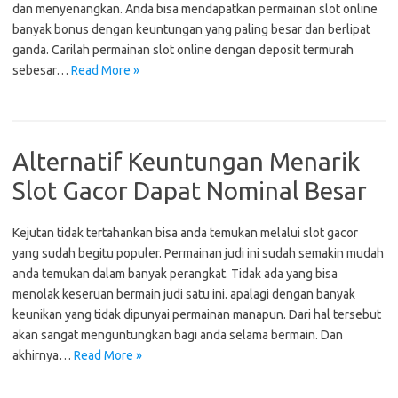
dan menyenangkan. Anda bisa mendapatkan permainan slot online
banyak bonus dengan keuntungan yang paling besar dan berlipat
ganda. Carilah permainan slot online dengan deposit termurah
sebesar…
Read More »
Alternatif Keuntungan Menarik
Slot Gacor Dapat Nominal Besar
Kejutan tidak tertahankan bisa anda temukan melalui slot gacor
yang sudah begitu populer. Permainan judi ini sudah semakin mudah
anda temukan dalam banyak perangkat. Tidak ada yang bisa
menolak keseruan bermain judi satu ini. apalagi dengan banyak
keunikan yang tidak dipunyai permainan manapun. Dari hal tersebut
akan sangat menguntungkan bagi anda selama bermain. Dan
akhirnya…
Read More »