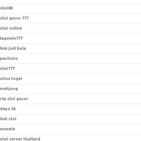
slot88
slot gacor 777
slot online
lagowin777
link judi bola
pecitoto
slot777
situs togel
mahjong
rtp slot gacor
depo 5k
link slot
maxwin
slot server thailand