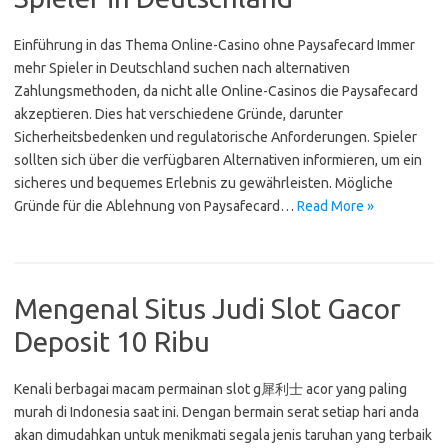
Einführung in das Thema Online-Casino ohne Paysafecard Immer
mehr Spieler in Deutschland suchen nach alternativen
Zahlungsmethoden, da nicht alle Online-Casinos die Paysafecard
akzeptieren. Dies hat verschiedene Gründe, darunter
Sicherheitsbedenken und regulatorische Anforderungen. Spieler
sollten sich über die verfügbaren Alternativen informieren, um ein
sicheres und bequemes Erlebnis zu gewährleisten. Mögliche
Gründe für die Ablehnung von Paysafecard…
Read More »
Mengenal Situs Judi Slot Gacor
Deposit 10 Ribu
Kenali berbagai macam permainan slot g 犀利士 acor yang paling
murah di Indonesia saat ini. Dengan bermain serat setiap hari anda
akan dimudahkan untuk menikmati segala jenis taruhan yang terbaik