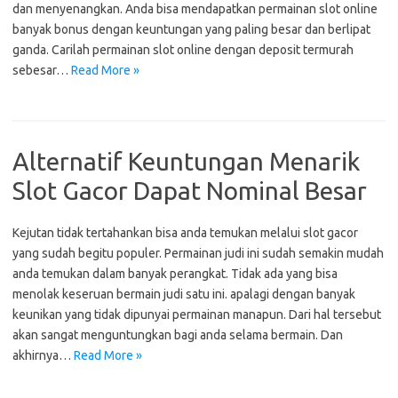
dan menyenangkan. Anda bisa mendapatkan permainan slot online
banyak bonus dengan keuntungan yang paling besar dan berlipat
ganda. Carilah permainan slot online dengan deposit termurah
sebesar…
Read More »
Alternatif Keuntungan Menarik
Slot Gacor Dapat Nominal Besar
Kejutan tidak tertahankan bisa anda temukan melalui slot gacor
yang sudah begitu populer. Permainan judi ini sudah semakin mudah
anda temukan dalam banyak perangkat. Tidak ada yang bisa
menolak keseruan bermain judi satu ini. apalagi dengan banyak
keunikan yang tidak dipunyai permainan manapun. Dari hal tersebut
akan sangat menguntungkan bagi anda selama bermain. Dan
akhirnya…
Read More »