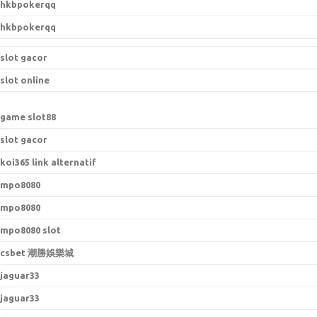
hkbpokerqq
hkbpokerqq
slot gacor
slot online
game slot88
slot gacor
koi365 link alternatif
mpo8080
mpo8080
mpo8080 slot
csbet 潮勝娛樂城
jaguar33
jaguar33