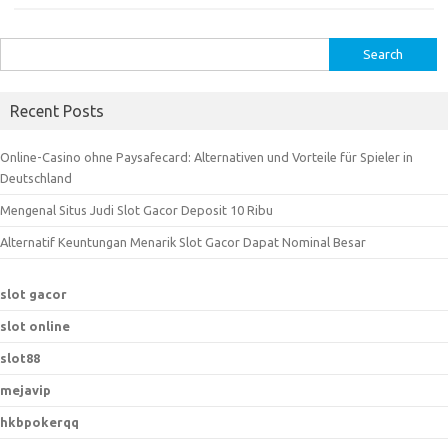
S
e
a
Recent Posts
r
c
Online-Casino ohne Paysafecard: Alternativen und Vorteile für Spieler in
h
Deutschland
f
Mengenal Situs Judi Slot Gacor Deposit 10 Ribu
o
r
Alternatif Keuntungan Menarik Slot Gacor Dapat Nominal Besar
:
slot gacor
slot online
slot88
mejavip
hkbpokerqq