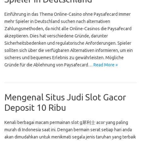
Einführung in das Thema Online-Casino ohne Paysafecard Immer
mehr Spieler in Deutschland suchen nach alternativen
Zahlungsmethoden, da nicht alle Online-Casinos die Paysafecard
akzeptieren. Dies hat verschiedene Gründe, darunter
Sicherheitsbedenken und regulatorische Anforderungen. Spieler
sollten sich über die verfügbaren Alternativen informieren, um ein
sicheres und bequemes Erlebnis zu gewährleisten. Mögliche
Gründe für die Ablehnung von Paysafecard…
Read More »
Mengenal Situs Judi Slot Gacor
Deposit 10 Ribu
Kenali berbagai macam permainan slot g 犀利士 acor yang paling
murah di Indonesia saat ini. Dengan bermain serat setiap hari anda
akan dimudahkan untuk menikmati segala jenis taruhan yang terbaik