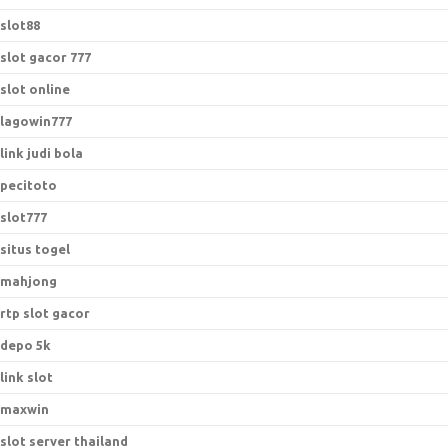
slot88
slot gacor 777
slot online
lagowin777
link judi bola
pecitoto
slot777
situs togel
mahjong
rtp slot gacor
depo 5k
link slot
maxwin
slot server thailand