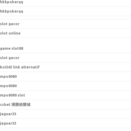
hkbpokerqq
hkbpokerqq
slot gacor
slot online
game slot88
slot gacor
koi365 link alternatif
mpo8080
mpo8080
mpo8080 slot
csbet 潮勝娛樂城
jaguar33
jaguar33