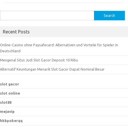
S
e
a
Recent Posts
r
c
Online-Casino ohne Paysafecard: Alternativen und Vorteile für Spieler in
h
Deutschland
f
Mengenal Situs Judi Slot Gacor Deposit 10 Ribu
o
r
Alternatif Keuntungan Menarik Slot Gacor Dapat Nominal Besar
:
slot gacor
slot online
slot88
mejavip
hkbpokerqq