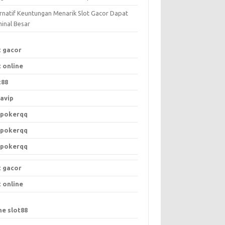
ernatif Keuntungan Menarik Slot Gacor Dapat
inal Besar
t gacor
t online
t88
avip
bpokerqq
bpokerqq
bpokerqq
t gacor
t online
e slot88