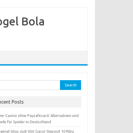
ogel Bola
ecent Posts
ine-Casino ohne Paysafecard: Alternativen und
eile für Spieler in Deutschland
genal Situs Judi Slot Gacor Deposit 10 Ribu