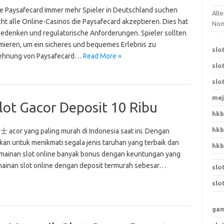
o
e Paysafecard Immer mehr Spieler in Deutschland suchen
r
Alt
t alle Online-Casinos die Paysafecard akzeptieren. Dies hat
Nom
:
bedenken und regulatorische Anforderungen. Spieler sollten
rmieren, um ein sicheres und bequemes Erlebnis zu
slo
blehnung von Paysafecard…
Read More »
slo
slo
mej
lot Gacor Deposit 10 Ribu
hk
hk
 acor yang paling murah di Indonesia saat ini. Dengan
kan untuk menikmati segala jenis taruhan yang terbaik dan
hk
ainan slot online banyak bonus dengan keuntungan yang
ermainan slot online dengan deposit termurah sebesar…
slo
slo
gam