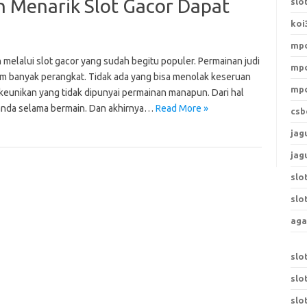
n Menarik Slot Gacor Dapat
slo
koi
mp
 melalui slot gacor yang sudah begitu populer. Permainan judi
mp
m banyak perangkat. Tidak ada yang bisa menolak keseruan
mpo
k keunikan yang tidak dipunyai permainan manapun. Dari hal
anda selama bermain. Dan akhirnya…
Read More »
cs
jag
jag
slo
slo
ag
slo
slo
slo