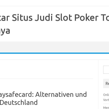
ar Situs Judi Slot Poker T
aya
S
e
a
R
r
c
aysafecard: Alternativen und
Onl
h
Vort
n Deutschland
f
Men