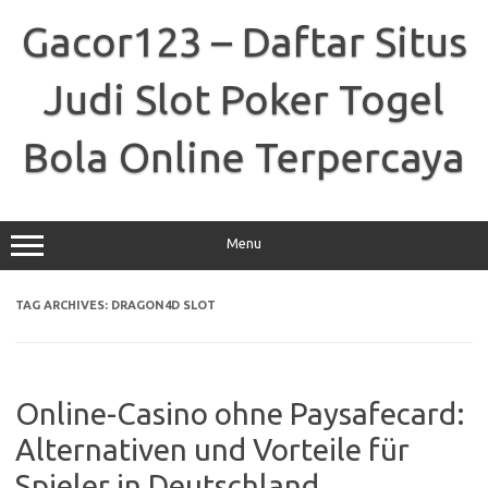
Skip
to
Gacor123 – Daftar Situs
content
Judi Slot Poker Togel
Bola Online Terpercaya
Menu
TAG ARCHIVES:
DRAGON4D SLOT
Online-Casino ohne Paysafecard:
Alternativen und Vorteile für
Spieler in Deutschland