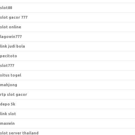
slot88
slot gacor 777
slot online
lagowin777
link judi bola
pecitoto
slot777
situs togel
mahjong
rtp slot gacor
depo 5k
link slot
maxwin
slot server thailand