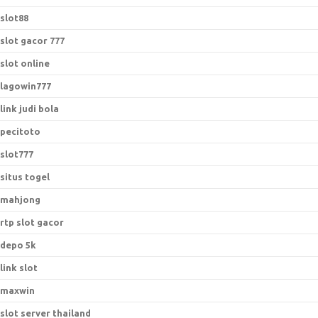
slot88
slot gacor 777
slot online
lagowin777
link judi bola
pecitoto
slot777
situs togel
mahjong
rtp slot gacor
depo 5k
link slot
maxwin
slot server thailand