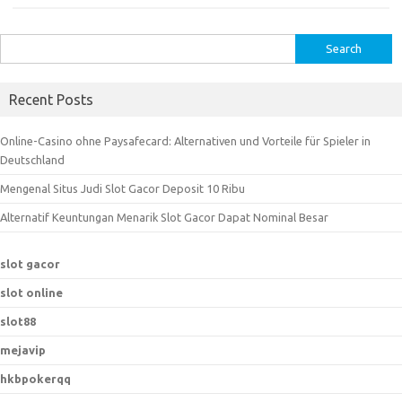
S
e
a
Recent Posts
r
c
Online-Casino ohne Paysafecard: Alternativen und Vorteile für Spieler in
h
Deutschland
f
Mengenal Situs Judi Slot Gacor Deposit 10 Ribu
o
r
Alternatif Keuntungan Menarik Slot Gacor Dapat Nominal Besar
:
slot gacor
slot online
slot88
mejavip
hkbpokerqq