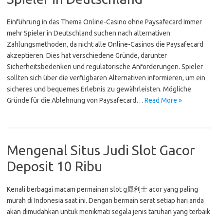
Einführung in das Thema Online-Casino ohne Paysafecard Immer
mehr Spieler in Deutschland suchen nach alternativen
Zahlungsmethoden, da nicht alle Online-Casinos die Paysafecard
akzeptieren. Dies hat verschiedene Gründe, darunter
Sicherheitsbedenken und regulatorische Anforderungen. Spieler
sollten sich über die verfügbaren Alternativen informieren, um ein
sicheres und bequemes Erlebnis zu gewährleisten. Mögliche
Gründe für die Ablehnung von Paysafecard…
Read More »
Mengenal Situs Judi Slot Gacor
Deposit 10 Ribu
Kenali berbagai macam permainan slot g 犀利士 acor yang paling
murah di Indonesia saat ini. Dengan bermain serat setiap hari anda
akan dimudahkan untuk menikmati segala jenis taruhan yang terbaik