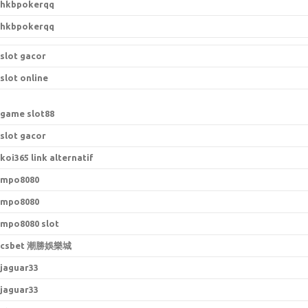
hkbpokerqq
hkbpokerqq
slot gacor
slot online
game slot88
slot gacor
koi365 link alternatif
mpo8080
mpo8080
mpo8080 slot
csbet 潮勝娛樂城
jaguar33
jaguar33