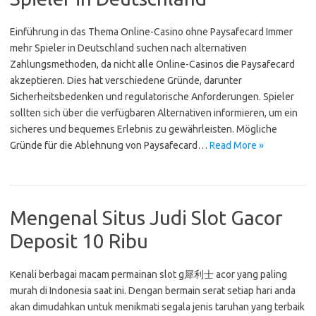
Einführung in das Thema Online-Casino ohne Paysafecard Immer
mehr Spieler in Deutschland suchen nach alternativen
Zahlungsmethoden, da nicht alle Online-Casinos die Paysafecard
akzeptieren. Dies hat verschiedene Gründe, darunter
Sicherheitsbedenken und regulatorische Anforderungen. Spieler
sollten sich über die verfügbaren Alternativen informieren, um ein
sicheres und bequemes Erlebnis zu gewährleisten. Mögliche
Gründe für die Ablehnung von Paysafecard…
Read More »
Mengenal Situs Judi Slot Gacor
Deposit 10 Ribu
Kenali berbagai macam permainan slot g 犀利士 acor yang paling
murah di Indonesia saat ini. Dengan bermain serat setiap hari anda
akan dimudahkan untuk menikmati segala jenis taruhan yang terbaik