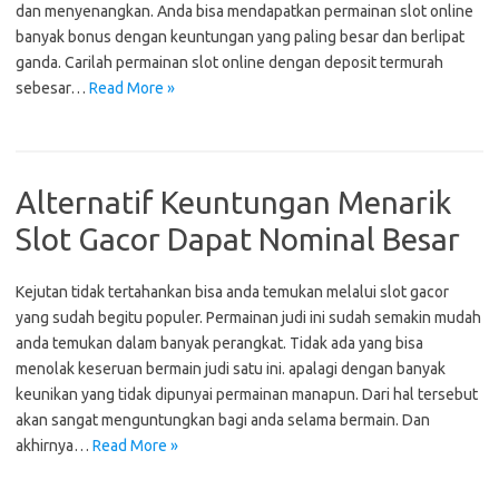
dan menyenangkan. Anda bisa mendapatkan permainan slot online
banyak bonus dengan keuntungan yang paling besar dan berlipat
ganda. Carilah permainan slot online dengan deposit termurah
sebesar…
Read More »
Alternatif Keuntungan Menarik
Slot Gacor Dapat Nominal Besar
Kejutan tidak tertahankan bisa anda temukan melalui slot gacor
yang sudah begitu populer. Permainan judi ini sudah semakin mudah
anda temukan dalam banyak perangkat. Tidak ada yang bisa
menolak keseruan bermain judi satu ini. apalagi dengan banyak
keunikan yang tidak dipunyai permainan manapun. Dari hal tersebut
akan sangat menguntungkan bagi anda selama bermain. Dan
akhirnya…
Read More »