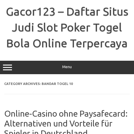
Skip
to
Gacor123 – Daftar Situs
content
Judi Slot Poker Togel
Bola Online Terpercaya
Menu
CATEGORY ARCHIVES:
BANDAR TOGEL 10
Online-Casino ohne Paysafecard:
Alternativen und Vorteile für
Spieler in Deutschland