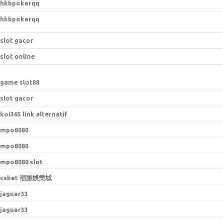
hkbpokerqq
hkbpokerqq
slot gacor
slot online
game slot88
slot gacor
koi365 link alternatif
mpo8080
mpo8080
mpo8080 slot
csbet 潮勝娛樂城
jaguar33
jaguar33