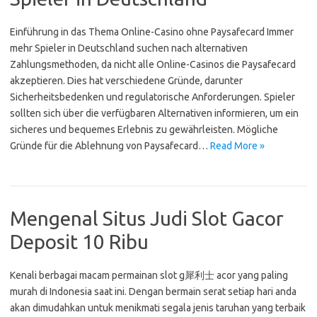
Einführung in das Thema Online-Casino ohne Paysafecard Immer
mehr Spieler in Deutschland suchen nach alternativen
Zahlungsmethoden, da nicht alle Online-Casinos die Paysafecard
akzeptieren. Dies hat verschiedene Gründe, darunter
Sicherheitsbedenken und regulatorische Anforderungen. Spieler
sollten sich über die verfügbaren Alternativen informieren, um ein
sicheres und bequemes Erlebnis zu gewährleisten. Mögliche
Gründe für die Ablehnung von Paysafecard…
Read More »
Mengenal Situs Judi Slot Gacor
Deposit 10 Ribu
Kenali berbagai macam permainan slot g 犀利士 acor yang paling
murah di Indonesia saat ini. Dengan bermain serat setiap hari anda
akan dimudahkan untuk menikmati segala jenis taruhan yang terbaik