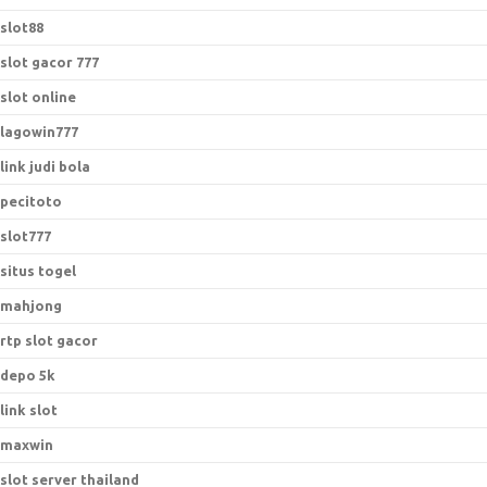
slot88
slot gacor 777
slot online
lagowin777
link judi bola
pecitoto
slot777
situs togel
mahjong
rtp slot gacor
depo 5k
link slot
maxwin
slot server thailand