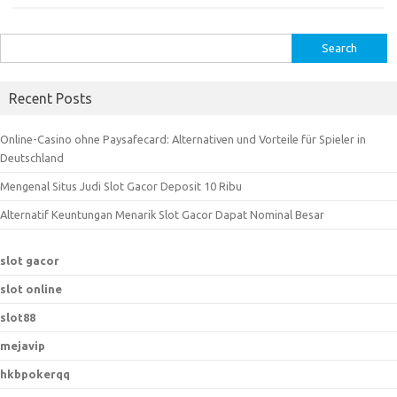
S
e
a
Recent Posts
r
c
Online-Casino ohne Paysafecard: Alternativen und Vorteile für Spieler in
h
Deutschland
f
Mengenal Situs Judi Slot Gacor Deposit 10 Ribu
o
r
Alternatif Keuntungan Menarik Slot Gacor Dapat Nominal Besar
:
slot gacor
slot online
slot88
mejavip
hkbpokerqq