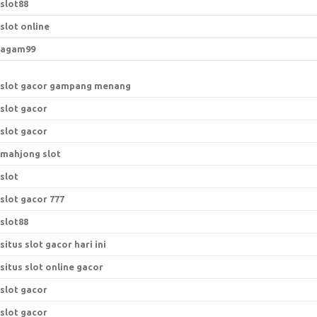
slot88
slot online
agam99
slot gacor gampang menang
slot gacor
slot gacor
mahjong slot
slot
slot gacor 777
slot88
situs slot gacor hari ini
situs slot online gacor
slot gacor
slot gacor