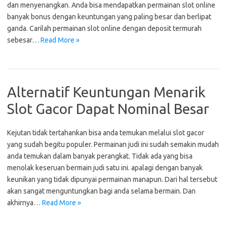
dan menyenangkan. Anda bisa mendapatkan permainan slot online
banyak bonus dengan keuntungan yang paling besar dan berlipat
ganda. Carilah permainan slot online dengan deposit termurah
sebesar…
Read More »
Alternatif Keuntungan Menarik
Slot Gacor Dapat Nominal Besar
Kejutan tidak tertahankan bisa anda temukan melalui slot gacor
yang sudah begitu populer. Permainan judi ini sudah semakin mudah
anda temukan dalam banyak perangkat. Tidak ada yang bisa
menolak keseruan bermain judi satu ini. apalagi dengan banyak
keunikan yang tidak dipunyai permainan manapun. Dari hal tersebut
akan sangat menguntungkan bagi anda selama bermain. Dan
akhirnya…
Read More »