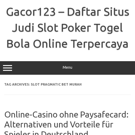
Skip
to
Gacor123 – Daftar Situs
content
Judi Slot Poker Togel
Bola Online Terpercaya
Menu
TAG ARCHIVES:
SLOT PRAGMATIC BET MURAH
Online-Casino ohne Paysafecard:
Alternativen und Vorteile für
Spieler in Deutschland