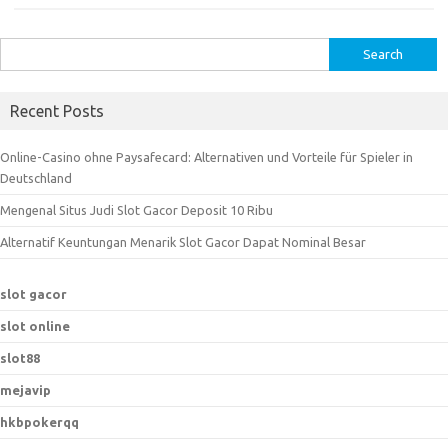
S
e
a
Recent Posts
r
c
Online-Casino ohne Paysafecard: Alternativen und Vorteile für Spieler in
h
Deutschland
f
Mengenal Situs Judi Slot Gacor Deposit 10 Ribu
o
r
Alternatif Keuntungan Menarik Slot Gacor Dapat Nominal Besar
:
slot gacor
slot online
slot88
mejavip
hkbpokerqq