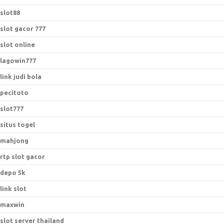
slot88
slot gacor 777
slot online
lagowin777
link judi bola
pecitoto
slot777
situs togel
mahjong
rtp slot gacor
depo 5k
link slot
maxwin
slot server thailand