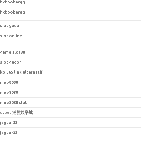
hkbpokerqq
hkbpokerqq
slot gacor
slot online
game slot88
slot gacor
koi365 link alternatif
mpo8080
mpo8080
mpo8080 slot
csbet 潮勝娛樂城
jaguar33
jaguar33