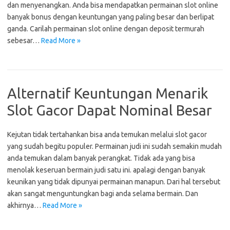
dan menyenangkan. Anda bisa mendapatkan permainan slot online
banyak bonus dengan keuntungan yang paling besar dan berlipat
ganda. Carilah permainan slot online dengan deposit termurah
sebesar…
Read More »
Alternatif Keuntungan Menarik
Slot Gacor Dapat Nominal Besar
Kejutan tidak tertahankan bisa anda temukan melalui slot gacor
yang sudah begitu populer. Permainan judi ini sudah semakin mudah
anda temukan dalam banyak perangkat. Tidak ada yang bisa
menolak keseruan bermain judi satu ini. apalagi dengan banyak
keunikan yang tidak dipunyai permainan manapun. Dari hal tersebut
akan sangat menguntungkan bagi anda selama bermain. Dan
akhirnya…
Read More »