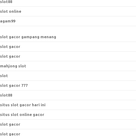
slot88
slot online
agam99
slot gacor gampang menang
slot gacor
slot gacor
mahjong slot
slot
slot gacor 777
slot88
situs slot gacor hari ini
situs slot online gacor
slot gacor
slot gacor