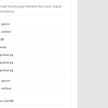
ernatif Keuntungan Menarik Slot Gacor Dapat
inal Besar
t gacor
t online
t88
avip
bpokerqq
bpokerqq
bpokerqq
t gacor
t online
e slot88