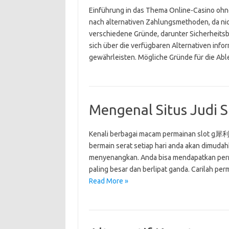
Einführung in das Thema Online-Casino ohn
nach alternativen Zahlungsmethoden, da nich
verschiedene Gründe, darunter Sicherheits
sich über die verfügbaren Alternativen info
gewährleisten. Mögliche Gründe für die A
Mengenal Situs Judi S
Kenali berbagai macam permainan slot g 犀利士
bermain serat setiap hari anda akan dimudah
menyenangkan. Anda bisa mendapatkan perm
paling besar dan berlipat ganda. Carilah p
Read More »