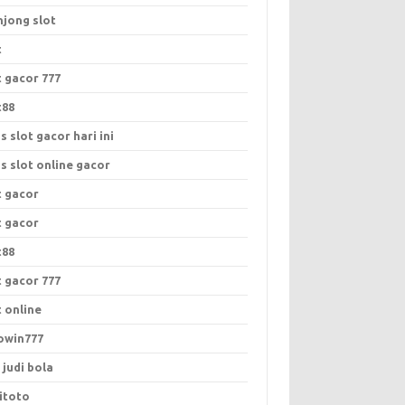
jong slot
t
t gacor 777
t88
us slot gacor hari ini
us slot online gacor
t gacor
t gacor
t88
t gacor 777
t online
owin777
k judi bola
itoto