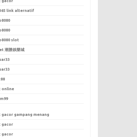
t gacor
365 link alternatif
o8080
o8080
8080 slot
bet 潮勝娛樂城
uar33
uar33
t88
t online
am99
t gacor gampang menang
t gacor
t gacor