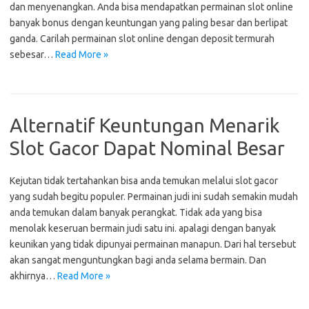
dan menyenangkan. Anda bisa mendapatkan permainan slot online
banyak bonus dengan keuntungan yang paling besar dan berlipat
ganda. Carilah permainan slot online dengan deposit termurah
sebesar…
Read More »
Alternatif Keuntungan Menarik
Slot Gacor Dapat Nominal Besar
Kejutan tidak tertahankan bisa anda temukan melalui slot gacor
yang sudah begitu populer. Permainan judi ini sudah semakin mudah
anda temukan dalam banyak perangkat. Tidak ada yang bisa
menolak keseruan bermain judi satu ini. apalagi dengan banyak
keunikan yang tidak dipunyai permainan manapun. Dari hal tersebut
akan sangat menguntungkan bagi anda selama bermain. Dan
akhirnya…
Read More »