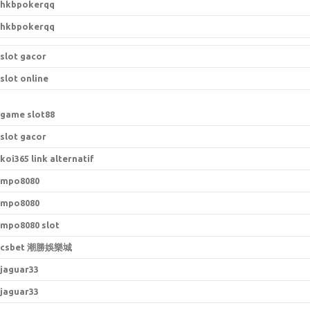
hkbpokerqq
hkbpokerqq
slot gacor
slot online
game slot88
slot gacor
koi365 link alternatif
mpo8080
mpo8080
mpo8080 slot
csbet 潮勝娛樂城
jaguar33
jaguar33