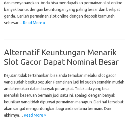
dan menyenangkan. Anda bisa mendapatkan permainan slot online
banyak bonus dengan keuntungan yang paling besar dan berlipat
ganda. Carilah permainan slot online dengan deposit termurah
sebesar…
Read More »
Alternatif Keuntungan Menarik
Slot Gacor Dapat Nominal Besar
Kejutan tidak tertahankan bisa anda temukan melalui slot gacor
yang sudah begitu populer. Permainan judi ini sudah semakin mudah
anda temukan dalam banyak perangkat. Tidak ada yang bisa
menolak keseruan bermain judi satu ini. apalagi dengan banyak
keunikan yang tidak dipunyai permainan manapun. Dari hal tersebut
akan sangat menguntungkan bagi anda selama bermain. Dan
akhirnya…
Read More »