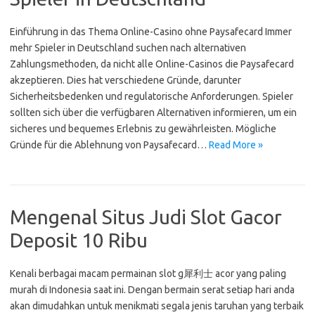
Einführung in das Thema Online-Casino ohne Paysafecard Immer
mehr Spieler in Deutschland suchen nach alternativen
Zahlungsmethoden, da nicht alle Online-Casinos die Paysafecard
akzeptieren. Dies hat verschiedene Gründe, darunter
Sicherheitsbedenken und regulatorische Anforderungen. Spieler
sollten sich über die verfügbaren Alternativen informieren, um ein
sicheres und bequemes Erlebnis zu gewährleisten. Mögliche
Gründe für die Ablehnung von Paysafecard…
Read More »
Mengenal Situs Judi Slot Gacor
Deposit 10 Ribu
Kenali berbagai macam permainan slot g 犀利士 acor yang paling
murah di Indonesia saat ini. Dengan bermain serat setiap hari anda
akan dimudahkan untuk menikmati segala jenis taruhan yang terbaik