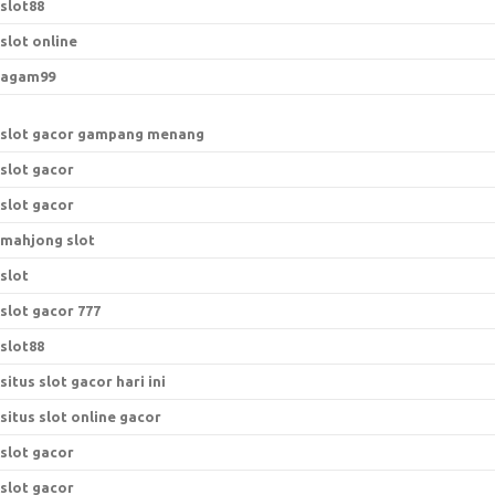
slot88
slot online
agam99
slot gacor gampang menang
slot gacor
slot gacor
mahjong slot
slot
slot gacor 777
slot88
situs slot gacor hari ini
situs slot online gacor
slot gacor
slot gacor