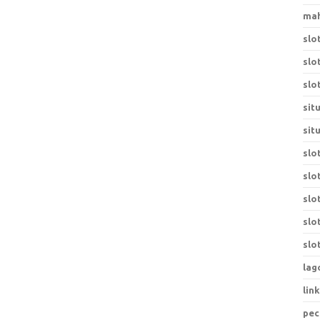
mah
slo
slo
slo
sit
sit
slo
slo
slo
slo
slo
lag
lin
pec