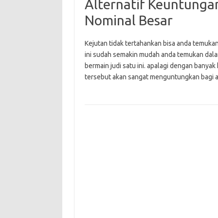
Alternatif Keuntunga
Nominal Besar
Kejutan tidak tertahankan bisa anda temukan
ini sudah semakin mudah anda temukan dala
bermain judi satu ini. apalagi dengan banya
tersebut akan sangat menguntungkan bagi 