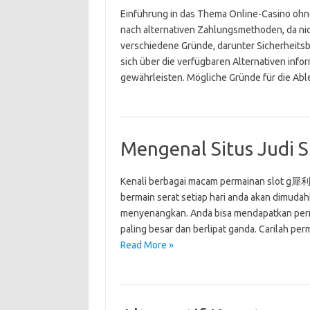
Einführung in das Thema Online-Casino ohn
nach alternativen Zahlungsmethoden, da nich
verschiedene Gründe, darunter Sicherheits
sich über die verfügbaren Alternativen info
gewährleisten. Mögliche Gründe für die A
Mengenal Situs Judi S
Kenali berbagai macam permainan slot g 犀利士
bermain serat setiap hari anda akan dimudah
menyenangkan. Anda bisa mendapatkan perm
paling besar dan berlipat ganda. Carilah p
Read More »