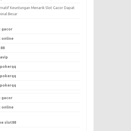
ernatif Keuntungan Menarik Slot Gacor Dapat
inal Besar
t gacor
t online
t88
avip
bpokerqq
bpokerqq
bpokerqq
t gacor
t online
e slot88