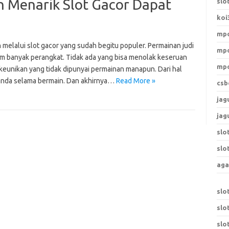
n Menarik Slot Gacor Dapat
slo
koi
mp
 melalui slot gacor yang sudah begitu populer. Permainan judi
mp
m banyak perangkat. Tidak ada yang bisa menolak keseruan
mpo
k keunikan yang tidak dipunyai permainan manapun. Dari hal
anda selama bermain. Dan akhirnya…
Read More »
cs
jag
jag
slo
slo
ag
slo
slo
slo