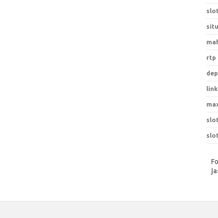
slo
sit
ma
rtp
dep
link
ma
slo
slo
Fo
ja