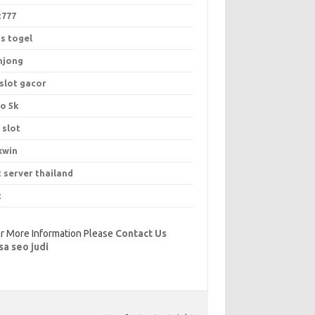
t777
us togel
hjong
 slot gacor
o 5k
 slot
xwin
t server thailand
t
r More Information Please
Contact Us
sa seo judi