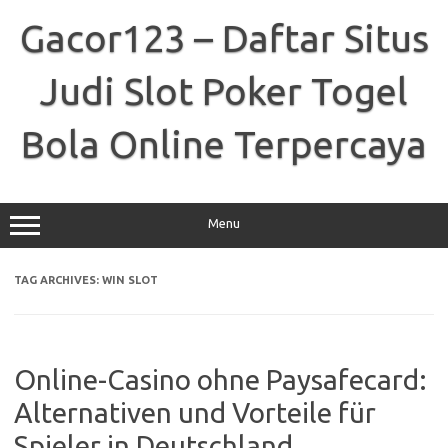
Skip
to
Gacor123 – Daftar Situs
content
Judi Slot Poker Togel
Bola Online Terpercaya
Menu
TAG ARCHIVES:
WIN SLOT
Online-Casino ohne Paysafecard:
Alternativen und Vorteile für
Spieler in Deutschland