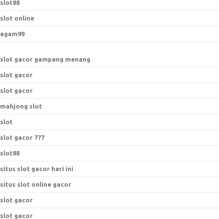
slot88
slot online
agam99
slot gacor gampang menang
slot gacor
slot gacor
mahjong slot
slot
slot gacor 777
slot88
situs slot gacor hari ini
situs slot online gacor
slot gacor
slot gacor