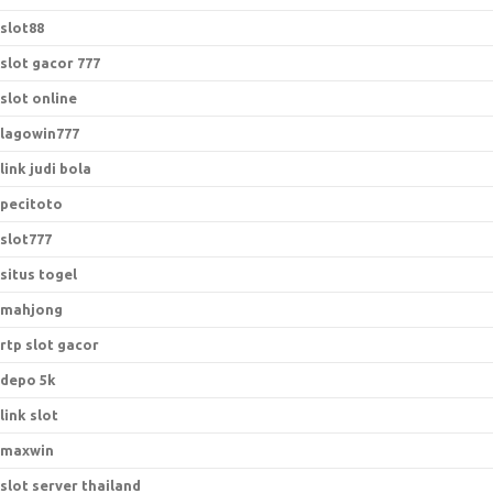
slot88
slot gacor 777
slot online
lagowin777
link judi bola
pecitoto
slot777
situs togel
mahjong
rtp slot gacor
depo 5k
link slot
maxwin
slot server thailand