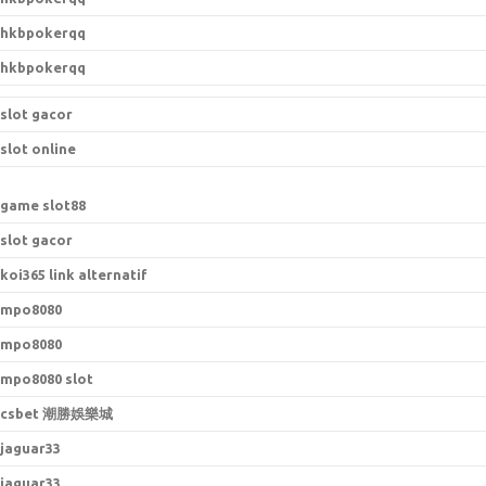
hkbpokerqq
hkbpokerqq
slot gacor
slot online
game slot88
slot gacor
koi365 link alternatif
mpo8080
mpo8080
mpo8080 slot
csbet 潮勝娛樂城
jaguar33
jaguar33