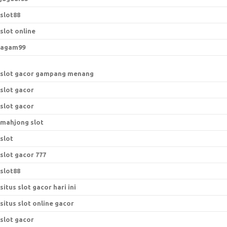
slot88
slot online
agam99
slot gacor gampang menang
slot gacor
slot gacor
mahjong slot
slot
slot gacor 777
slot88
situs slot gacor hari ini
situs slot online gacor
slot gacor