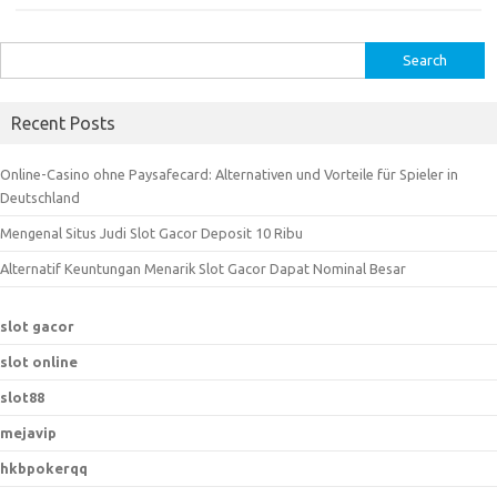
S
e
a
Recent Posts
r
c
Online-Casino ohne Paysafecard: Alternativen und Vorteile für Spieler in
h
Deutschland
f
Mengenal Situs Judi Slot Gacor Deposit 10 Ribu
o
r
Alternatif Keuntungan Menarik Slot Gacor Dapat Nominal Besar
:
slot gacor
slot online
slot88
mejavip
hkbpokerqq