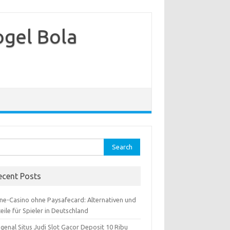
ogel Bola
rch
ecent Posts
ine-Casino ohne Paysafecard: Alternativen und
eile für Spieler in Deutschland
genal Situs Judi Slot Gacor Deposit 10 Ribu