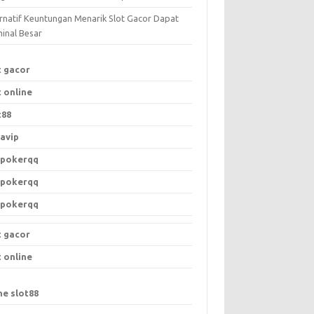
ernatif Keuntungan Menarik Slot Gacor Dapat
inal Besar
t gacor
t online
t88
avip
bpokerqq
bpokerqq
bpokerqq
t gacor
t online
e slot88