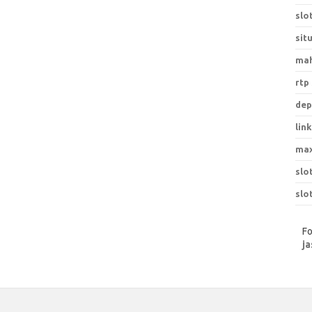
slo
sit
ma
rtp
dep
link
ma
slo
slo
Fo
ja