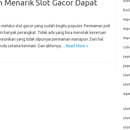
n Menarik Slot Gacor Dapat
slo
koi
mp
 melalui slot gacor yang sudah begitu populer. Permainan judi
mp
m banyak perangkat. Tidak ada yang bisa menolak keseruan
mpo
k keunikan yang tidak dipunyai permainan manapun. Dari hal
anda selama bermain. Dan akhirnya…
Read More »
cs
jag
jag
slo
slo
ag
slo
slo
slo