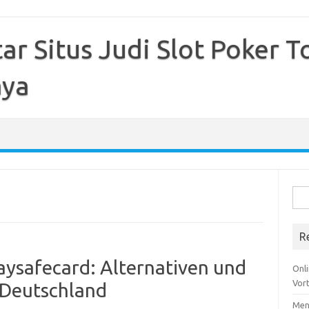
ar Situs Judi Slot Poker T
aya
Sea
for:
R
aysafecard: Alternativen und
Onl
Vort
n Deutschland
Men