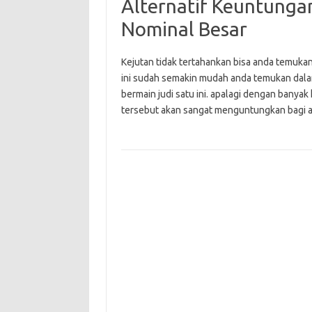
Alternatif Keuntunga
Nominal Besar
Kejutan tidak tertahankan bisa anda temukan
ini sudah semakin mudah anda temukan dala
bermain judi satu ini. apalagi dengan banya
tersebut akan sangat menguntungkan bagi 