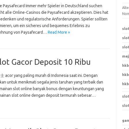
e Paysafecard Immer mehr Spieler in Deutschland suchen
Alt
t alle Online-Casinos die Paysafecard akzeptieren. Dies hat
Nom
bedenken und regulatorische Anforderungen. Spieler sollten
rmieren, um ein sicheres und bequemes Erlebnis zu
slo
blehnung von Paysafecard…
Read More »
slo
slo
mej
lot Gacor Deposit 10 Ribu
hk
hk
 acor yang paling murah di Indonesia saat ini. Dengan
kan untuk menikmati segala jenis taruhan yang terbaik dan
hk
ainan slot online banyak bonus dengan keuntungan yang
ermainan slot online dengan deposit termurah sebesar…
slo
slo
gam