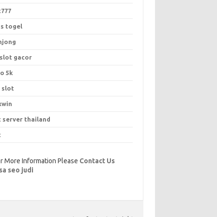
t777
us togel
hjong
 slot gacor
o 5k
 slot
xwin
t server thailand
t
r More Information Please
Contact Us
sa seo judi