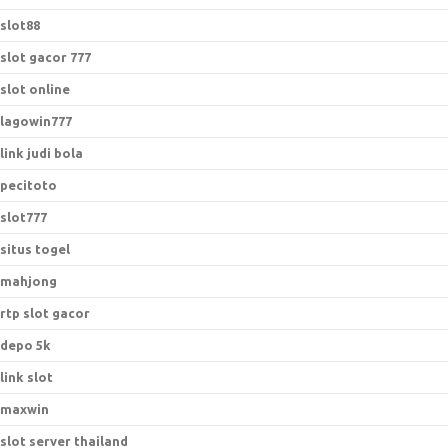
slot88
slot gacor 777
slot online
lagowin777
link judi bola
pecitoto
slot777
situs togel
mahjong
rtp slot gacor
depo 5k
link slot
maxwin
slot server thailand