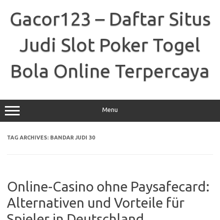
Skip
to
Gacor123 – Daftar Situs
content
Judi Slot Poker Togel
Bola Online Terpercaya
Menu
TAG ARCHIVES:
BANDAR JUDI 30
Online-Casino ohne Paysafecard:
Alternativen und Vorteile für
Spieler in Deutschland