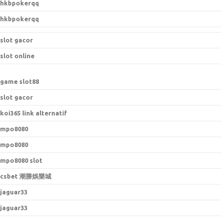
hkbpokerqq
hkbpokerqq
slot gacor
slot online
game slot88
slot gacor
koi365 link alternatif
mpo8080
mpo8080
mpo8080 slot
csbet 潮勝娛樂城
jaguar33
jaguar33