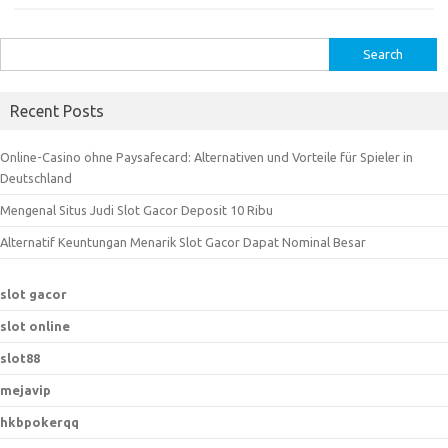
S
e
a
Recent Posts
r
c
Online-Casino ohne Paysafecard: Alternativen und Vorteile für Spieler in
h
Deutschland
f
Mengenal Situs Judi Slot Gacor Deposit 10 Ribu
o
r
Alternatif Keuntungan Menarik Slot Gacor Dapat Nominal Besar
:
slot gacor
slot online
slot88
mejavip
hkbpokerqq