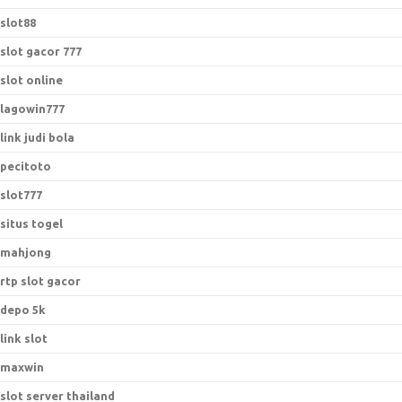
slot88
slot gacor 777
slot online
lagowin777
link judi bola
pecitoto
slot777
situs togel
mahjong
rtp slot gacor
depo 5k
link slot
maxwin
slot server thailand