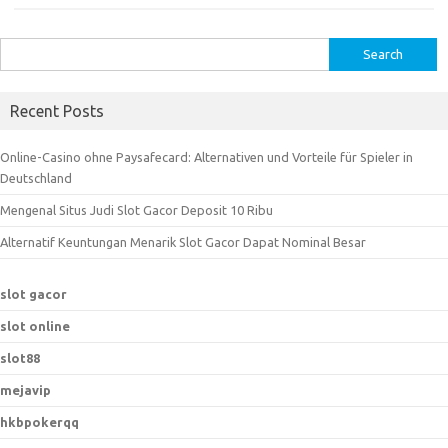
S
e
a
Recent Posts
r
c
Online-Casino ohne Paysafecard: Alternativen und Vorteile für Spieler in
h
Deutschland
f
Mengenal Situs Judi Slot Gacor Deposit 10 Ribu
o
r
Alternatif Keuntungan Menarik Slot Gacor Dapat Nominal Besar
:
slot gacor
slot online
slot88
mejavip
hkbpokerqq