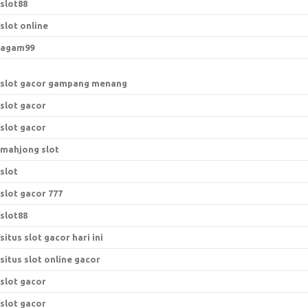
slot88
slot online
agam99
slot gacor gampang menang
slot gacor
slot gacor
mahjong slot
slot
slot gacor 777
slot88
situs slot gacor hari ini
situs slot online gacor
slot gacor
slot gacor