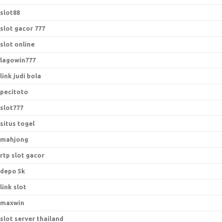
slot88
slot gacor 777
slot online
lagowin777
link judi bola
pecitoto
slot777
situs togel
mahjong
rtp slot gacor
depo 5k
link slot
maxwin
slot server thailand