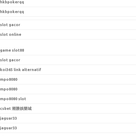
hkbpokerqq
hkbpokerqq
slot gacor
slot online
game slot88
slot gacor
koi365 link alternatif
mpo8080
mpo8080
mpo8080 slot
csbet 潮勝娛樂城
jaguar33
jaguar33