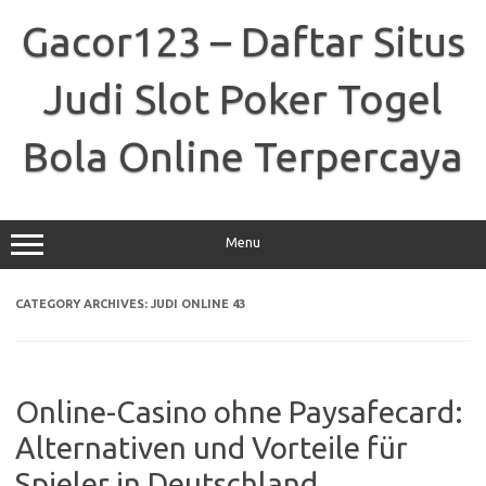
Skip
to
Gacor123 – Daftar Situs
content
Judi Slot Poker Togel
Bola Online Terpercaya
Menu
CATEGORY ARCHIVES:
JUDI ONLINE 43
Online-Casino ohne Paysafecard:
Alternativen und Vorteile für
Spieler in Deutschland