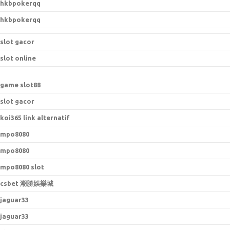
hkbpokerqq
hkbpokerqq
slot gacor
slot online
game slot88
slot gacor
koi365 link alternatif
mpo8080
mpo8080
mpo8080 slot
csbet 潮勝娛樂城
jaguar33
jaguar33