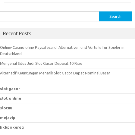
S
e
a
Recent Posts
r
c
Online-Casino ohne Paysafecard: Alternativen und Vorteile für Spieler in
h
Deutschland
f
Mengenal Situs Judi Slot Gacor Deposit 10 Ribu
o
r
Alternatif Keuntungan Menarik Slot Gacor Dapat Nominal Besar
:
slot gacor
slot online
slot88
mejavip
hkbpokerqq