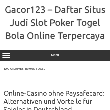
Skip
to
Gacor123 – Daftar Situs
content
Judi Slot Poker Togel
Bola Online Terpercaya
Menu
TAG ARCHIVES:
RUMUS TOGEL
Online-Casino ohne Paysafecard:
Alternativen und Vorteile für
Spieler in Deutschland