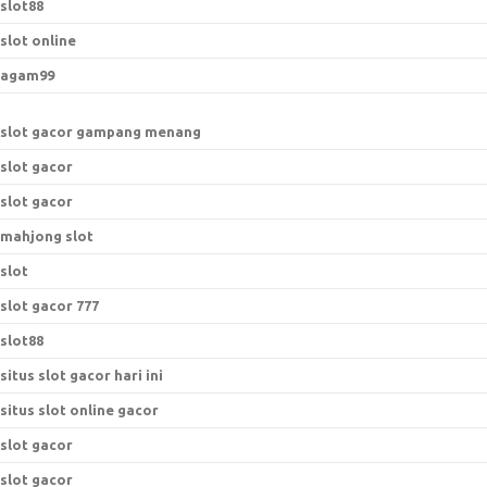
slot88
slot online
agam99
slot gacor gampang menang
slot gacor
slot gacor
mahjong slot
slot
slot gacor 777
slot88
situs slot gacor hari ini
situs slot online gacor
slot gacor
slot gacor