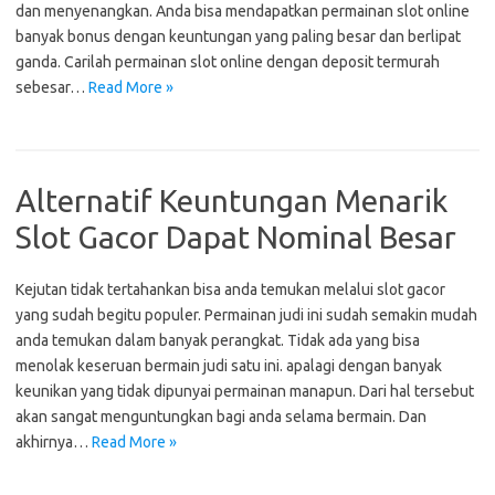
dan menyenangkan. Anda bisa mendapatkan permainan slot online
banyak bonus dengan keuntungan yang paling besar dan berlipat
ganda. Carilah permainan slot online dengan deposit termurah
sebesar…
Read More »
Alternatif Keuntungan Menarik
Slot Gacor Dapat Nominal Besar
Kejutan tidak tertahankan bisa anda temukan melalui slot gacor
yang sudah begitu populer. Permainan judi ini sudah semakin mudah
anda temukan dalam banyak perangkat. Tidak ada yang bisa
menolak keseruan bermain judi satu ini. apalagi dengan banyak
keunikan yang tidak dipunyai permainan manapun. Dari hal tersebut
akan sangat menguntungkan bagi anda selama bermain. Dan
akhirnya…
Read More »