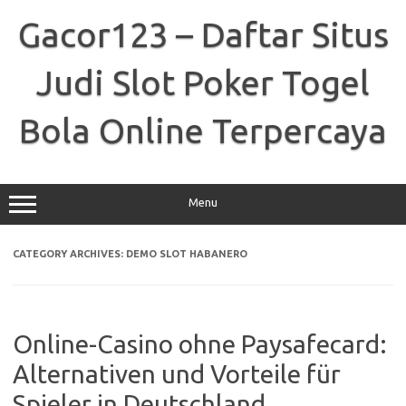
Skip
to
Gacor123 – Daftar Situs
content
Judi Slot Poker Togel
Bola Online Terpercaya
Menu
CATEGORY ARCHIVES:
DEMO SLOT HABANERO
Online-Casino ohne Paysafecard:
Alternativen und Vorteile für
Spieler in Deutschland