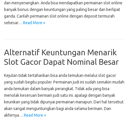
dan menyenangkan. Anda bisa mendapatkan permainan slot online
banyak bonus dengan keuntungan yang paling besar dan berlipat
ganda. Carilah permainan slot online dengan deposit termurah
sebesar…
Read More »
Alternatif Keuntungan Menarik
Slot Gacor Dapat Nominal Besar
Kejutan tidak tertahankan bisa anda temukan melalui slot gacor
yang sudah begitu populer. Permainan judi ini sudah semakin mudah
anda temukan dalam banyak perangkat. Tidak ada yang bisa
menolak keseruan bermain judi satu ini. apalagi dengan banyak
keunikan yang tidak dipunyai permainan manapun. Dari hal tersebut
akan sangat menguntungkan bagi anda selama bermain. Dan
akhirnya…
Read More »