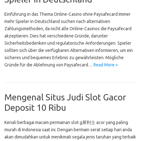
Einführung in das Thema Online-Casino ohne Paysafecard Immer
mehr Spieler in Deutschland suchen nach alternativen
Zahlungsmethoden, da nicht alle Online-Casinos die Paysafecard
akzeptieren. Dies hat verschiedene Gründe, darunter
Sicherheitsbedenken und regulatorische Anforderungen. Spieler
sollten sich über die verfügbaren Alternativen informieren, um ein
sicheres und bequemes Erlebnis zu gewährleisten. Mögliche
Gründe für die Ablehnung von Paysafecard…
Read More »
Mengenal Situs Judi Slot Gacor
Deposit 10 Ribu
Kenali berbagai macam permainan slot g 犀利士 acor yang paling
murah di Indonesia saat ini. Dengan bermain serat setiap hari anda
akan dimudahkan untuk menikmati segala jenis taruhan yang terbaik