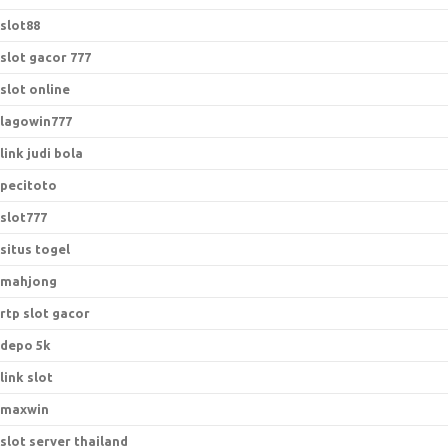
slot88
slot gacor 777
slot online
lagowin777
link judi bola
pecitoto
slot777
situs togel
mahjong
rtp slot gacor
depo 5k
link slot
maxwin
slot server thailand