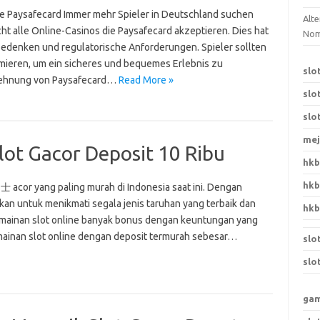
e Paysafecard Immer mehr Spieler in Deutschland suchen
Alt
t alle Online-Casinos die Paysafecard akzeptieren. Dies hat
Nom
bedenken und regulatorische Anforderungen. Spieler sollten
rmieren, um ein sicheres und bequemes Erlebnis zu
slo
blehnung von Paysafecard…
Read More »
slo
slo
mej
lot Gacor Deposit 10 Ribu
hk
hk
 acor yang paling murah di Indonesia saat ini. Dengan
kan untuk menikmati segala jenis taruhan yang terbaik dan
hk
ainan slot online banyak bonus dengan keuntungan yang
ermainan slot online dengan deposit termurah sebesar…
slo
slo
gam