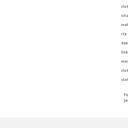
slo
sit
ma
rtp
dep
link
ma
slo
slo
Fo
ja