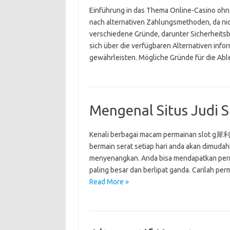
Einführung in das Thema Online-Casino ohn
nach alternativen Zahlungsmethoden, da nich
verschiedene Gründe, darunter Sicherheits
sich über die verfügbaren Alternativen info
gewährleisten. Mögliche Gründe für die A
Mengenal Situs Judi S
Kenali berbagai macam permainan slot g 犀利士
bermain serat setiap hari anda akan dimudah
menyenangkan. Anda bisa mendapatkan perm
paling besar dan berlipat ganda. Carilah p
Read More »