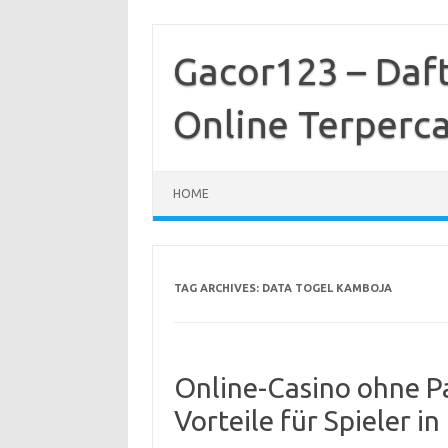
Skip
to
content
Gacor123 – Daft
Online Terperc
HOME
TAG ARCHIVES:
DATA TOGEL KAMBOJA
Online-Casino ohne P
Vorteile für Spieler i