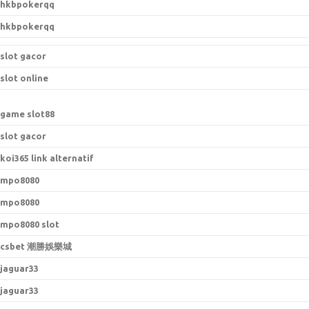
hkbpokerqq
hkbpokerqq
slot gacor
slot online
game slot88
slot gacor
koi365 link alternatif
mpo8080
mpo8080
mpo8080 slot
csbet 潮勝娛樂城
jaguar33
jaguar33