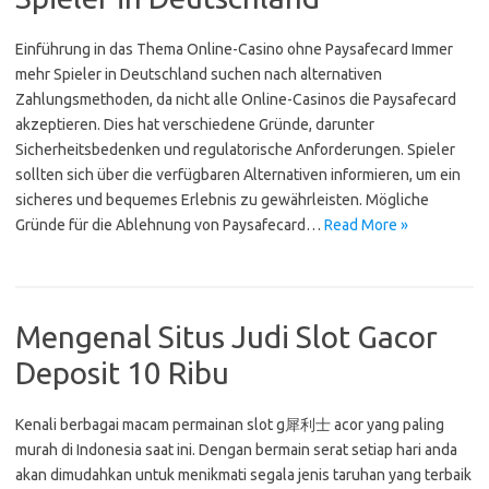
Einführung in das Thema Online-Casino ohne Paysafecard Immer
mehr Spieler in Deutschland suchen nach alternativen
Zahlungsmethoden, da nicht alle Online-Casinos die Paysafecard
akzeptieren. Dies hat verschiedene Gründe, darunter
Sicherheitsbedenken und regulatorische Anforderungen. Spieler
sollten sich über die verfügbaren Alternativen informieren, um ein
sicheres und bequemes Erlebnis zu gewährleisten. Mögliche
Gründe für die Ablehnung von Paysafecard…
Read More »
Mengenal Situs Judi Slot Gacor
Deposit 10 Ribu
Kenali berbagai macam permainan slot g 犀利士 acor yang paling
murah di Indonesia saat ini. Dengan bermain serat setiap hari anda
akan dimudahkan untuk menikmati segala jenis taruhan yang terbaik