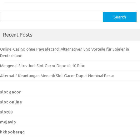
S
e
a
Recent Posts
r
c
Online-Casino ohne Paysafecard: Alternativen und Vorteile für Spieler in
h
Deutschland
f
Mengenal Situs Judi Slot Gacor Deposit 10 Ribu
o
r
Alternatif Keuntungan Menarik Slot Gacor Dapat Nominal Besar
:
slot gacor
slot online
slot88
mejavip
hkbpokerqq