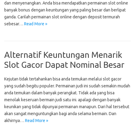
dan menyenangkan. Anda bisa mendapatkan permainan slot online
banyak bonus dengan keuntungan yang paling besar dan berlipat
ganda. Carilah permainan slot online dengan deposit termurah
sebesar…
Read More »
Alternatif Keuntungan Menarik
Slot Gacor Dapat Nominal Besar
Kejutan tidak tertahankan bisa anda temukan melalui slot gacor
yang sudah begitu populer. Permainan judi ini sudah semakin mudah
anda temukan dalam banyak perangkat. Tidak ada yang bisa
menolak keseruan bermain judi satu ini. apalagi dengan banyak
keunikan yang tidak dipunyai permainan manapun. Dari hal tersebut
akan sangat menguntungkan bagi anda selama bermain. Dan
akhirnya…
Read More »