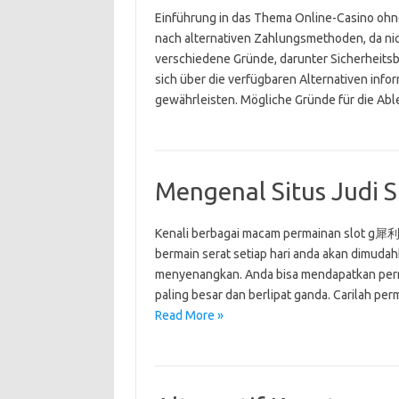
Einführung in das Thema Online-Casino ohn
nach alternativen Zahlungsmethoden, da nich
verschiedene Gründe, darunter Sicherheits
sich über die verfügbaren Alternativen info
gewährleisten. Mögliche Gründe für die A
Mengenal Situs Judi S
Kenali berbagai macam permainan slot g 犀利士
bermain serat setiap hari anda akan dimudah
menyenangkan. Anda bisa mendapatkan perm
paling besar dan berlipat ganda. Carilah p
Read More »