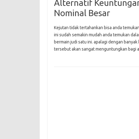
Alternatif Keuntunga
Nominal Besar
Kejutan tidak tertahankan bisa anda temukan
ini sudah semakin mudah anda temukan dala
bermain judi satu ini. apalagi dengan banya
tersebut akan sangat menguntungkan bagi 