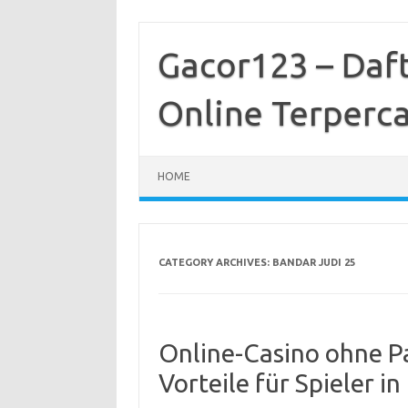
Skip
to
content
Gacor123 – Daft
Online Terperc
HOME
CATEGORY ARCHIVES:
BANDAR JUDI 25
Online-Casino ohne P
Vorteile für Spieler i