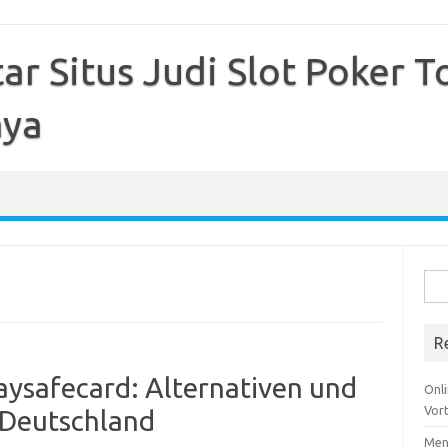
ar Situs Judi Slot Poker T
aya
Sea
for:
R
aysafecard: Alternativen und
Onl
Vort
n Deutschland
Men