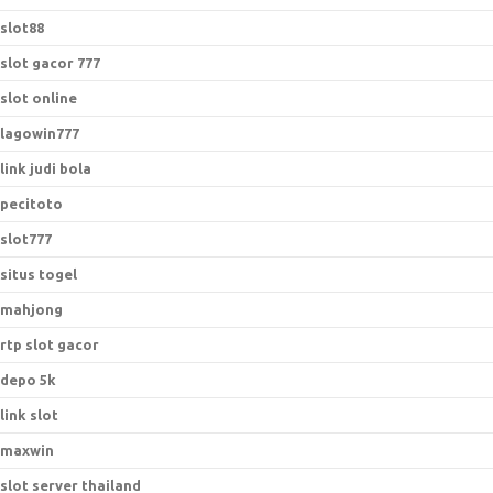
slot88
slot gacor 777
slot online
lagowin777
link judi bola
pecitoto
slot777
situs togel
mahjong
rtp slot gacor
depo 5k
link slot
maxwin
slot server thailand