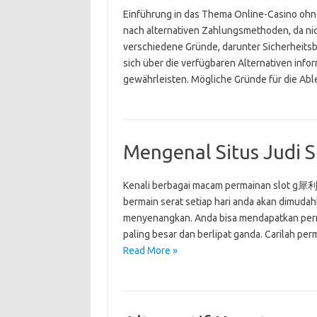
Einführung in das Thema Online-Casino ohn
nach alternativen Zahlungsmethoden, da nich
verschiedene Gründe, darunter Sicherheits
sich über die verfügbaren Alternativen info
gewährleisten. Mögliche Gründe für die A
Mengenal Situs Judi S
Kenali berbagai macam permainan slot g 犀利士
bermain serat setiap hari anda akan dimudah
menyenangkan. Anda bisa mendapatkan perm
paling besar dan berlipat ganda. Carilah p
Read More »