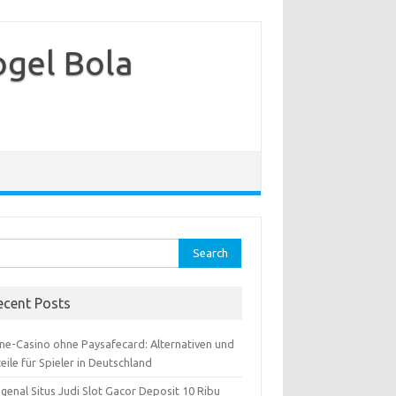
ogel Bola
rch
ecent Posts
ine-Casino ohne Paysafecard: Alternativen und
eile für Spieler in Deutschland
genal Situs Judi Slot Gacor Deposit 10 Ribu