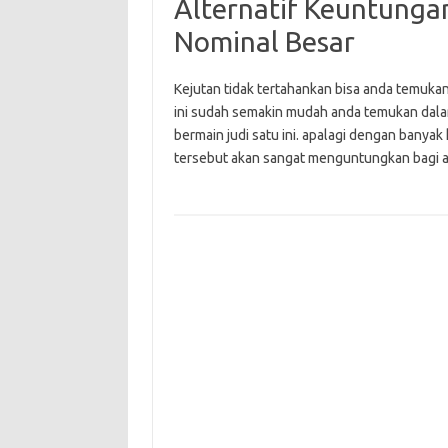
Alternatif Keuntunga
Nominal Besar
Kejutan tidak tertahankan bisa anda temukan
ini sudah semakin mudah anda temukan dala
bermain judi satu ini. apalagi dengan banya
tersebut akan sangat menguntungkan bagi 