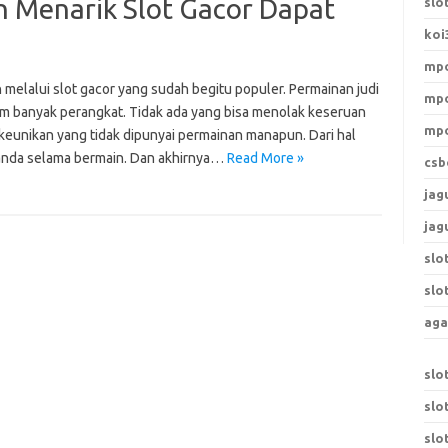
n Menarik Slot Gacor Dapat
slo
koi
mp
 melalui slot gacor yang sudah begitu populer. Permainan judi
mp
m banyak perangkat. Tidak ada yang bisa menolak keseruan
mpo
k keunikan yang tidak dipunyai permainan manapun. Dari hal
anda selama bermain. Dan akhirnya…
Read More »
cs
jag
jag
slo
slo
ag
slo
slo
slo