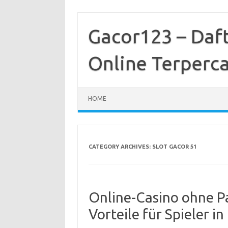
Skip
to
content
Gacor123 – Daft
Online Terperc
HOME
CATEGORY ARCHIVES:
SLOT GACOR 51
Online-Casino ohne P
Vorteile für Spieler i