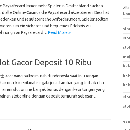
e Paysafecard Immer mehr Spieler in Deutschland suchen
Alt
t alle Online-Casinos die Paysafecard akzeptieren. Dies hat
Nom
bedenken und regulatorische Anforderungen. Spieler sollten
rmieren, um ein sicheres und bequemes Erlebnis zu
slo
blehnung von Paysafecard…
Read More »
slo
slo
mej
lot Gacor Deposit 10 Ribu
hk
hk
 acor yang paling murah di Indonesia saat ini. Dengan
kan untuk menikmati segala jenis taruhan yang terbaik dan
hk
ainan slot online banyak bonus dengan keuntungan yang
ermainan slot online dengan deposit termurah sebesar…
slo
slo
gam