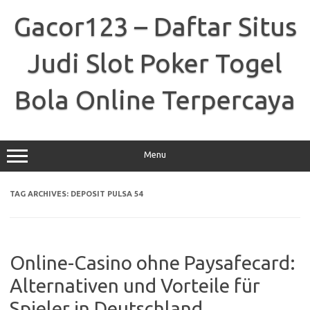
Skip
to
Gacor123 – Daftar Situs
content
Judi Slot Poker Togel
Bola Online Terpercaya
Menu
TAG ARCHIVES:
DEPOSIT PULSA 54
Online-Casino ohne Paysafecard:
Alternativen und Vorteile für
Spieler in Deutschland