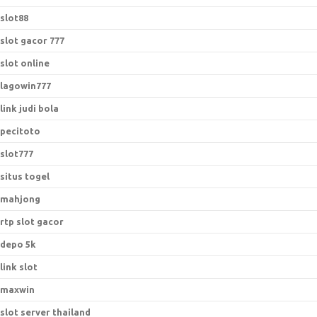
slot88
slot gacor 777
slot online
lagowin777
link judi bola
pecitoto
slot777
situs togel
mahjong
rtp slot gacor
depo 5k
link slot
maxwin
slot server thailand