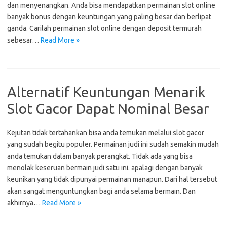
dan menyenangkan. Anda bisa mendapatkan permainan slot online
banyak bonus dengan keuntungan yang paling besar dan berlipat
ganda. Carilah permainan slot online dengan deposit termurah
sebesar…
Read More »
Alternatif Keuntungan Menarik
Slot Gacor Dapat Nominal Besar
Kejutan tidak tertahankan bisa anda temukan melalui slot gacor
yang sudah begitu populer. Permainan judi ini sudah semakin mudah
anda temukan dalam banyak perangkat. Tidak ada yang bisa
menolak keseruan bermain judi satu ini. apalagi dengan banyak
keunikan yang tidak dipunyai permainan manapun. Dari hal tersebut
akan sangat menguntungkan bagi anda selama bermain. Dan
akhirnya…
Read More »