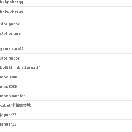
hkbpokerqq
hkbpokerqq
slot gacor
slot online
game slot88
slot gacor
koi365 link alternatif
mpo8080
mpo8080
mpo8080 slot
csbet 潮勝娛樂城
jaguar33
jaguar33