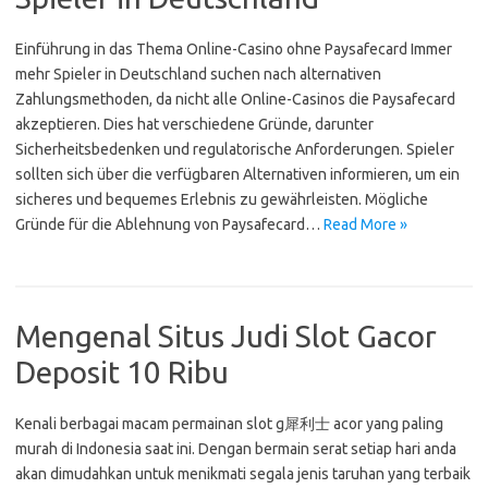
Einführung in das Thema Online-Casino ohne Paysafecard Immer
mehr Spieler in Deutschland suchen nach alternativen
Zahlungsmethoden, da nicht alle Online-Casinos die Paysafecard
akzeptieren. Dies hat verschiedene Gründe, darunter
Sicherheitsbedenken und regulatorische Anforderungen. Spieler
sollten sich über die verfügbaren Alternativen informieren, um ein
sicheres und bequemes Erlebnis zu gewährleisten. Mögliche
Gründe für die Ablehnung von Paysafecard…
Read More »
Mengenal Situs Judi Slot Gacor
Deposit 10 Ribu
Kenali berbagai macam permainan slot g 犀利士 acor yang paling
murah di Indonesia saat ini. Dengan bermain serat setiap hari anda
akan dimudahkan untuk menikmati segala jenis taruhan yang terbaik