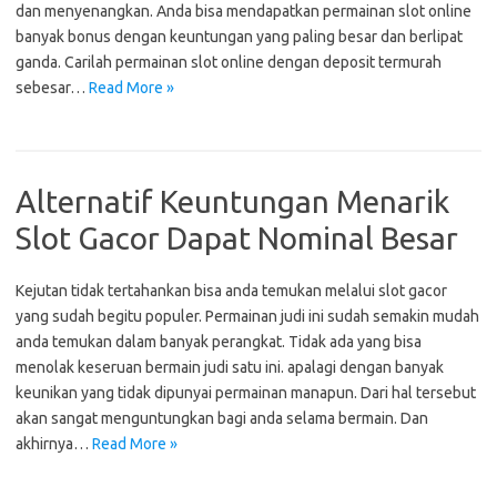
dan menyenangkan. Anda bisa mendapatkan permainan slot online
banyak bonus dengan keuntungan yang paling besar dan berlipat
ganda. Carilah permainan slot online dengan deposit termurah
sebesar…
Read More »
Alternatif Keuntungan Menarik
Slot Gacor Dapat Nominal Besar
Kejutan tidak tertahankan bisa anda temukan melalui slot gacor
yang sudah begitu populer. Permainan judi ini sudah semakin mudah
anda temukan dalam banyak perangkat. Tidak ada yang bisa
menolak keseruan bermain judi satu ini. apalagi dengan banyak
keunikan yang tidak dipunyai permainan manapun. Dari hal tersebut
akan sangat menguntungkan bagi anda selama bermain. Dan
akhirnya…
Read More »