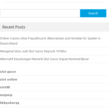
S
e
a
Recent Posts
r
c
Online-Casino ohne Paysafecard: Alternativen und Vorteile für Spieler in
h
Deutschland
f
Mengenal Situs Judi Slot Gacor Deposit 10 Ribu
o
r
Alternatif Keuntungan Menarik Slot Gacor Dapat Nominal Besar
:
slot gacor
slot online
slot88
mejavip
hkbpokerqq