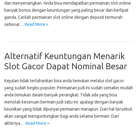
dan menyenangkan. Anda bisa mendapatkan permainan slot online
banyak bonus dengan keuntungan yang paling besar dan berlipat
ganda. Carilah permainan slot online dengan deposit termurah
sebesar…
Read More »
Alternatif Keuntungan Menarik
Slot Gacor Dapat Nominal Besar
Kejutan tidak tertahankan bisa anda temukan melalui slot gacor
yang sudah begitu populer. Permainan judi ini sudah semakin mudah
anda temukan dalam banyak perangkat. Tidak ada yang bisa
menolak keseruan bermain judi satu ini. apalagi dengan banyak
keunikan yang tidak dipunyai permainan manapun. Dari hal tersebut
akan sangat menguntungkan bagi anda selama bermain. Dan
akhirnya…
Read More »