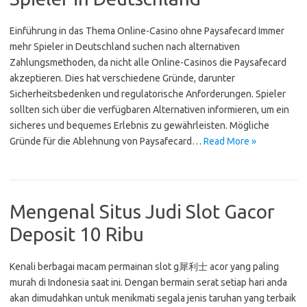
Einführung in das Thema Online-Casino ohne Paysafecard Immer
mehr Spieler in Deutschland suchen nach alternativen
Zahlungsmethoden, da nicht alle Online-Casinos die Paysafecard
akzeptieren. Dies hat verschiedene Gründe, darunter
Sicherheitsbedenken und regulatorische Anforderungen. Spieler
sollten sich über die verfügbaren Alternativen informieren, um ein
sicheres und bequemes Erlebnis zu gewährleisten. Mögliche
Gründe für die Ablehnung von Paysafecard…
Read More »
Mengenal Situs Judi Slot Gacor
Deposit 10 Ribu
Kenali berbagai macam permainan slot g 犀利士 acor yang paling
murah di Indonesia saat ini. Dengan bermain serat setiap hari anda
akan dimudahkan untuk menikmati segala jenis taruhan yang terbaik