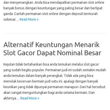
dan menyenangkan. Anda bisa mendapatkan permainan slot online
banyak bonus dengan keuntungan yang paling besar dan berlipat
ganda. Carilah permainan slot online dengan deposit termurah
sebesar…
Read More »
Alternatif Keuntungan Menarik
Slot Gacor Dapat Nominal Besar
Kejutan tidak tertahankan bisa anda temukan melalui slot gacor
yang sudah begitu populer. Permainan judi ini sudah semakin mudah
anda temukan dalam banyak perangkat. Tidak ada yang bisa
menolak keseruan bermain judi satu ini. apalagi dengan banyak
keunikan yang tidak dipunyai permainan manapun. Dari hal tersebut
akan sangat menguntungkan bagi anda selama bermain. Dan
akhirnya…
Read More »