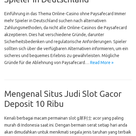
Einführung in das Thema Online-Casino ohne Paysafecard Immer
mehr Spieler in Deutschland suchen nach alternativen
Zahlungsmethoden, da nicht alle Online-Casinos die Paysafecard
akzeptieren. Dies hat verschiedene Gründe, darunter
Sicherheitsbedenken und regulatorische Anforderungen. Spieler
sollten sich über die verfügbaren Alternativen informieren, um ein
sicheres und bequemes Erlebnis zu gewährleisten. Mögliche
Gründe für die Ablehnung von Paysafecard…
Read More »
Mengenal Situs Judi Slot Gacor
Deposit 10 Ribu
Kenali berbagai macam permainan slot g 犀利士 acor yang paling
murah di Indonesia saat ini. Dengan bermain serat setiap hari anda
akan dimudahkan untuk menikmati segala jenis taruhan yang terbaik