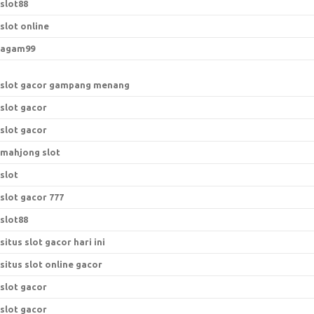
slot88
slot online
agam99
slot gacor gampang menang
slot gacor
slot gacor
mahjong slot
slot
slot gacor 777
slot88
situs slot gacor hari ini
situs slot online gacor
slot gacor
slot gacor