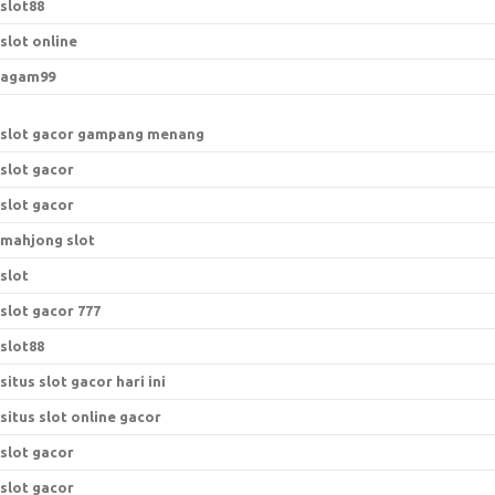
slot88
slot online
agam99
slot gacor gampang menang
slot gacor
slot gacor
mahjong slot
slot
slot gacor 777
slot88
situs slot gacor hari ini
situs slot online gacor
slot gacor
slot gacor