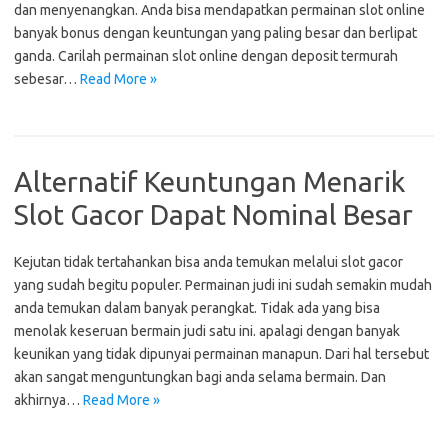
dan menyenangkan. Anda bisa mendapatkan permainan slot online
banyak bonus dengan keuntungan yang paling besar dan berlipat
ganda. Carilah permainan slot online dengan deposit termurah
sebesar…
Read More »
Alternatif Keuntungan Menarik
Slot Gacor Dapat Nominal Besar
Kejutan tidak tertahankan bisa anda temukan melalui slot gacor
yang sudah begitu populer. Permainan judi ini sudah semakin mudah
anda temukan dalam banyak perangkat. Tidak ada yang bisa
menolak keseruan bermain judi satu ini. apalagi dengan banyak
keunikan yang tidak dipunyai permainan manapun. Dari hal tersebut
akan sangat menguntungkan bagi anda selama bermain. Dan
akhirnya…
Read More »