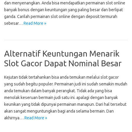
dan menyenangkan. Anda bisa mendapatkan permainan slot online
banyak bonus dengan keuntungan yang paling besar dan berlipat
ganda. Carilah permainan slot online dengan deposit termurah
sebesar…
Read More »
Alternatif Keuntungan Menarik
Slot Gacor Dapat Nominal Besar
Kejutan tidak tertahankan bisa anda temukan melalui slot gacor
yang sudah begitu populer. Permainan judi ini sudah semakin mudah
anda temukan dalam banyak perangkat. Tidak ada yang bisa
menolak keseruan bermain judi satu ini. apalagi dengan banyak
keunikan yang tidak dipunyai permainan manapun. Dari hal tersebut
akan sangat menguntungkan bagi anda selama bermain. Dan
akhirnya…
Read More »