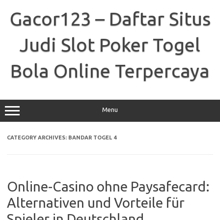
Skip
to
Gacor123 – Daftar Situs
content
Judi Slot Poker Togel
Bola Online Terpercaya
Menu
CATEGORY ARCHIVES:
BANDAR TOGEL 4
Online-Casino ohne Paysafecard:
Alternativen und Vorteile für
Spieler in Deutschland